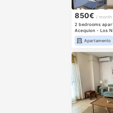
850€
/ month
2 bedrooms apartm
Acequion - Los N
Apartamento