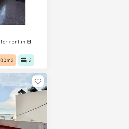
or rent in El
100m2
3