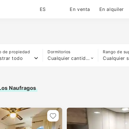
ES
En venta
En alquiler
o de propiedad
Dormitorios
Rango de sup
trar todo
Cualquier cantidad de camas
 Los Naufragos