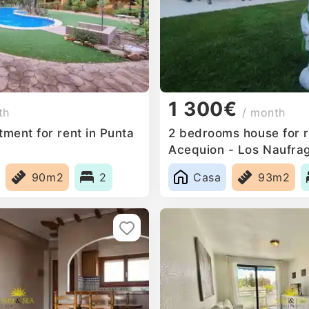
1 300€
th
/ month
ment for rent in Punta
2 bedrooms house for re
Acequion - Los Naufra
90m2
2
Casa
93m2