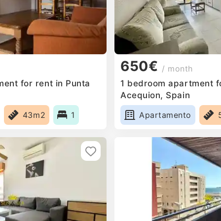
650€
/ month
ent for rent in Punta
1 bedroom apartment for
Acequion, Spain
43m2
1
Apartamento