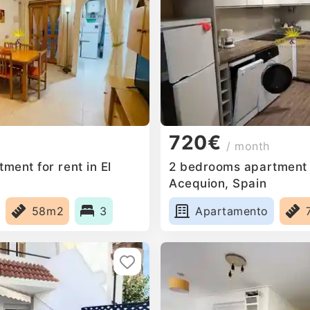
720€
/ month
ent for rent in El
2 bedrooms apartment f
Acequion, Spain
58m2
3
Apartamento