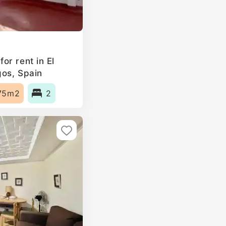
or rent in El
gos, Spain
75m2
2