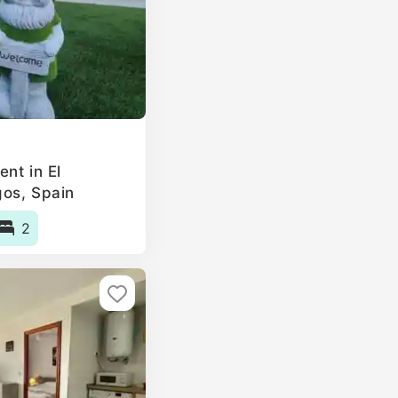
nt in El
gos, Spain
2