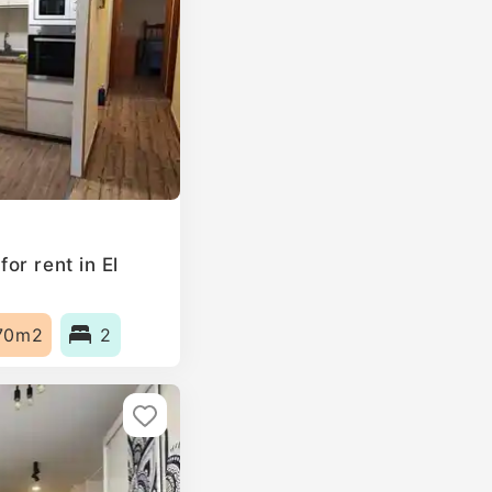
or rent in El
70m2
2