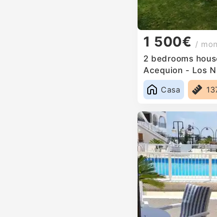
1 500€
/ mo
2 bedrooms house 
Acequion - Los N
Casa
13