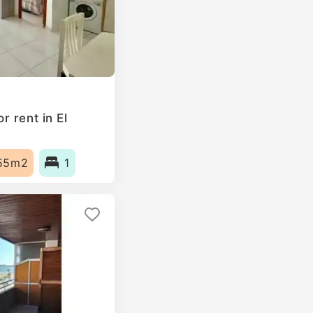
 rent in El
55m2
1