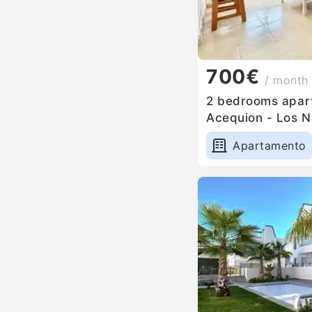
700€
/ month
2 bedrooms apartm
Acequion - Los N
Apartamento