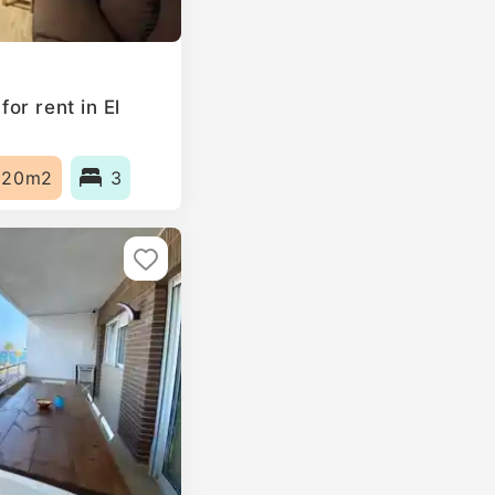
or rent in El
120m2
3