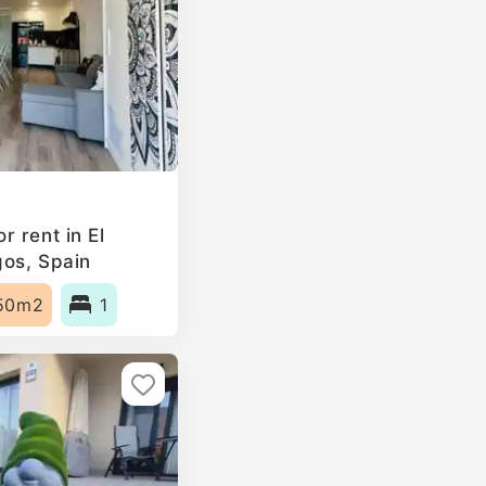
 rent in El
gos, Spain
50m2
1