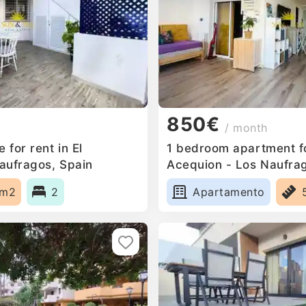
850€
/ month
for rent in El
1 bedroom apartment for
aufragos, Spain
Acequion - Los Naufra
0m2
2
Apartamento