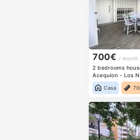
700€
/ month
2 bedrooms house 
Acequion - Los N
Casa
7