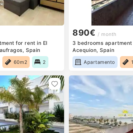
890€
/ month
ent for rent in El
3 bedrooms apartment f
aufragos, Spain
Acequion, Spain
60m2
2
Apartamento