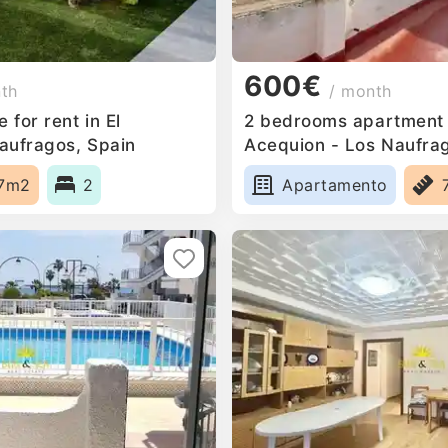
600€
nth
/ month
for rent in El
2 bedrooms apartment f
aufragos, Spain
Acequion - Los Naufra
7m2
2
Apartamento