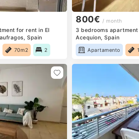
800€
/ month
ent for rent in El
3 bedrooms apartment f
aufragos, Spain
Acequion, Spain
70m2
2
Apartamento