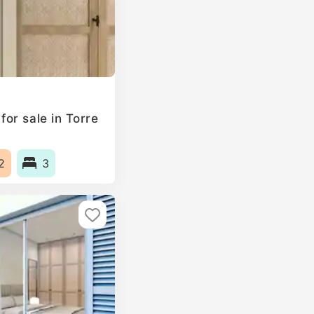
or sale in Torre
2
3