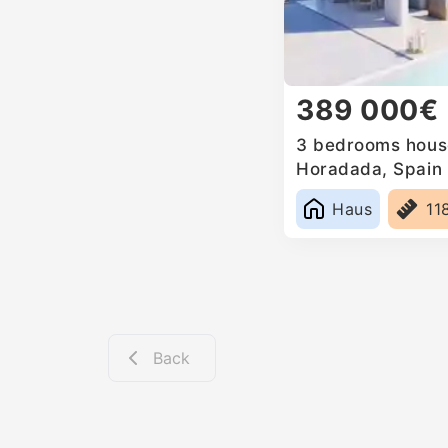
389 000€
3 bedrooms house 
Horadada, Spain
Haus
11
Back