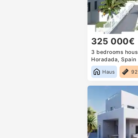
325 000€
3 bedrooms house 
Horadada, Spain
Haus
9