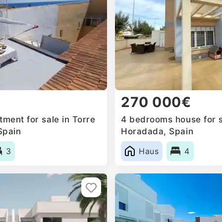
270 000€
ment for sale in Torre
4 bedrooms house for sa
Spain
Horadada, Spain
3
Haus
4