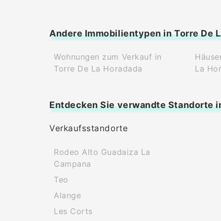
Andere Immobilientypen in Torre De 
Wohnungen zum Verkauf in
Häuser
Torre De La Horadada
La Ho
Entdecken Sie verwandte Standorte i
Verkaufsstandorte
Rodeo Alto Guadaiza La
Campana
Teo
Alange
Les Corts