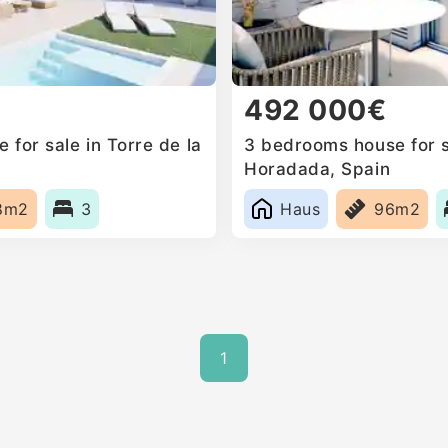
492 000€
for sale in Torre de la
3 bedrooms house for sa
Horadada, Spain
8m2
3
Haus
96m2
1