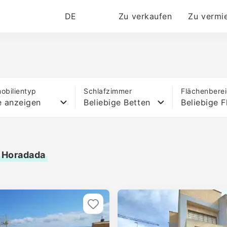
DE
Zu verkaufen
Zu vermi
obilientyp
Schlafzimmer
Flächenbere
e anzeigen
Beliebige Betten
Beliebige F
a Horadada