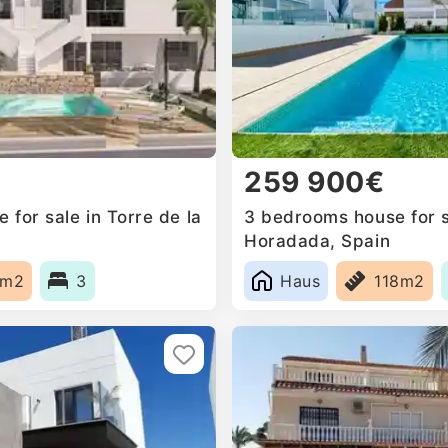
259 900€
for sale in Torre de la
3 bedrooms house for sa
Horadada, Spain
6m2
3
Haus
118m2