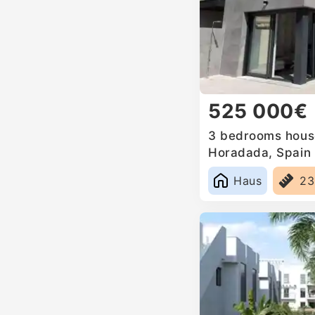
525 000€
3 bedrooms house 
Horadada, Spain
Haus
2