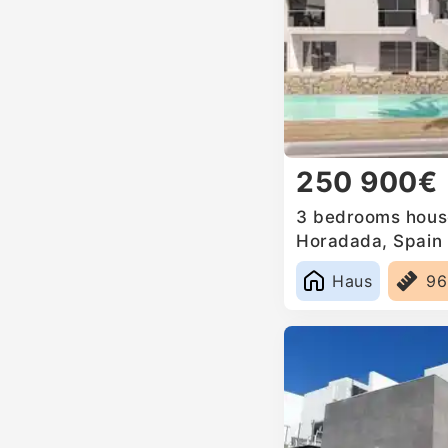
250 900€
3 bedrooms house 
Horadada, Spain
Haus
9