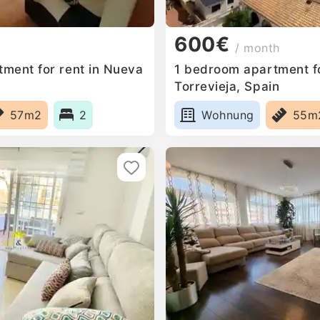
600€
/ month
ment for rent in Nueva
1 bedroom apartment fo
Torrevieja, Spain
57m2
2
Wohnung
55m