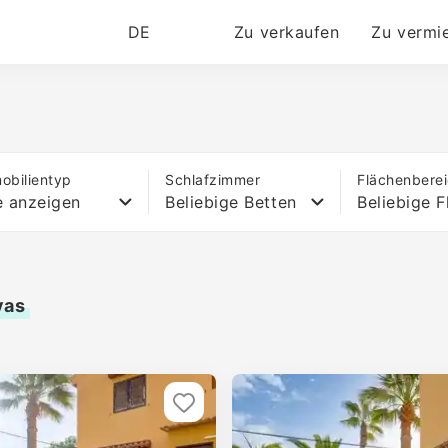
DE
Zu verkaufen
Zu vermi
obilientyp
Schlafzimmer
Flächenbere
e anzeigen
Beliebige Betten
Beliebige F
vas