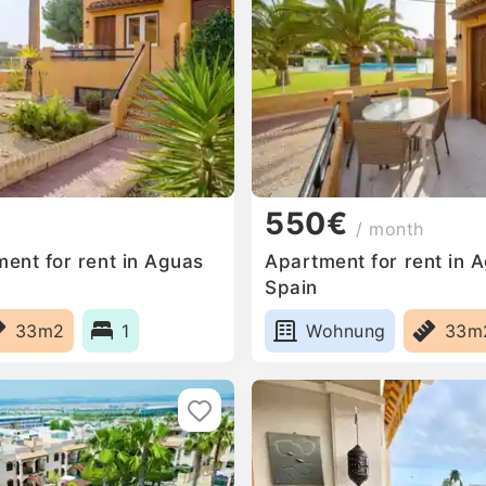
550€
/ month
ent for rent in Aguas
Apartment for rent in 
Spain
33m2
1
Wohnung
33m