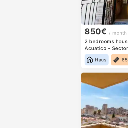
850€
/ month
2 bedrooms house
Acuatico - Sector
Haus
6