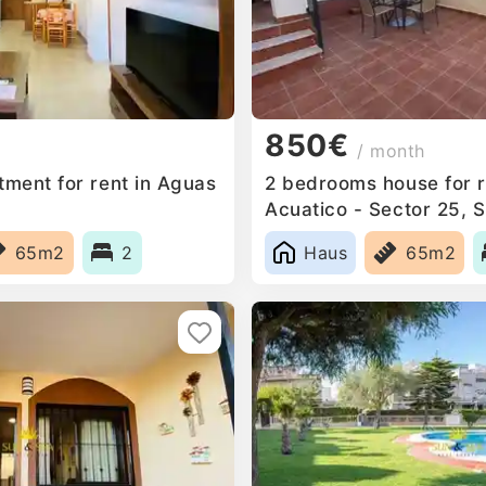
850€
/ month
ment for rent in Aguas
2 bedrooms house for r
Acuatico - Sector 25, 
65m2
2
Haus
65m2