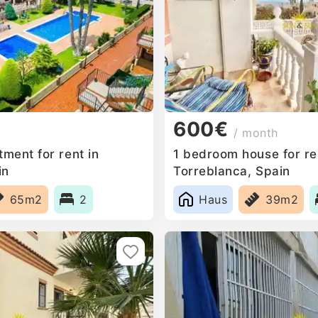
600€
/ month
ment for rent in
1 bedroom house for re
in
Torreblanca, Spain
65m2
2
Haus
39m2