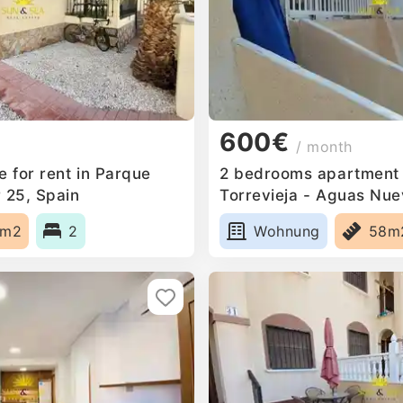
600€
/ month
 for rent in Parque
2 bedrooms apartment 
 25, Spain
Torrevieja - Aguas Nue
0m2
2
Wohnung
58m