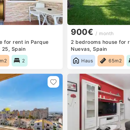
900€
/ month
 for rent in Parque
2 bedrooms house for r
 25, Spain
Nuevas, Spain
5m2
2
Haus
65m2