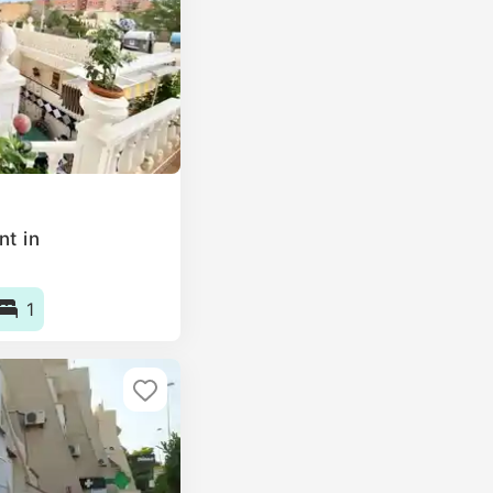
nt in
1