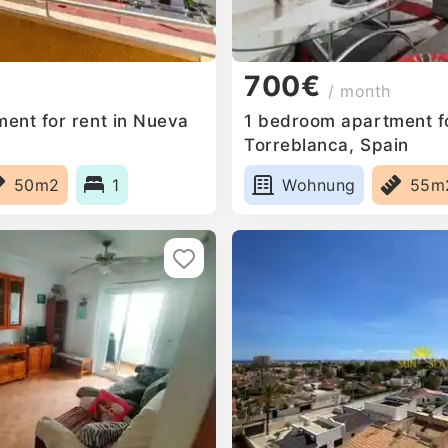
700€
/ month
ent for rent in Nueva
1 bedroom apartment fo
Torreblanca, Spain
50m2
1
Wohnung
55m