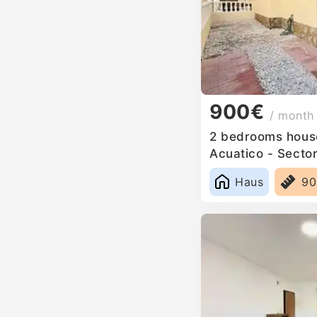
900€
/ month
2 bedrooms house
Acuatico - Sector
Haus
9