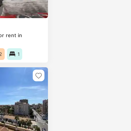
r rent in
2
1