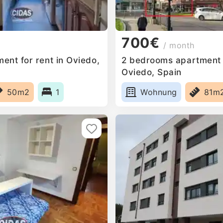
700€
/ month
ent for rent in Oviedo,
2 bedrooms apartment f
Oviedo, Spain
50m2
1
Wohnung
81m