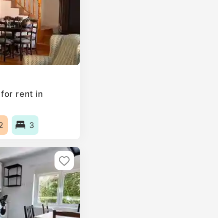
or rent in
2
3