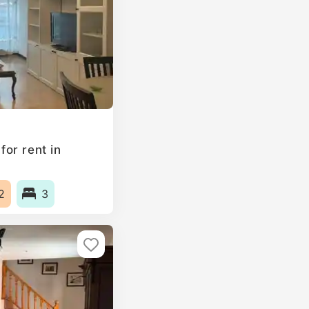
or rent in
2
3