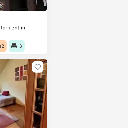
or rent in
m2
3