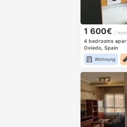
1 600€
/ mo
4 bedrooms apart
Oviedo, Spain
Wohnung