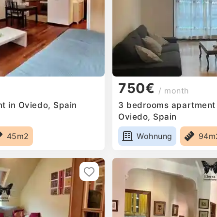
750€
/ month
t in Oviedo, Spain
3 bedrooms apartment f
Oviedo, Spain
45m2
Wohnung
94m