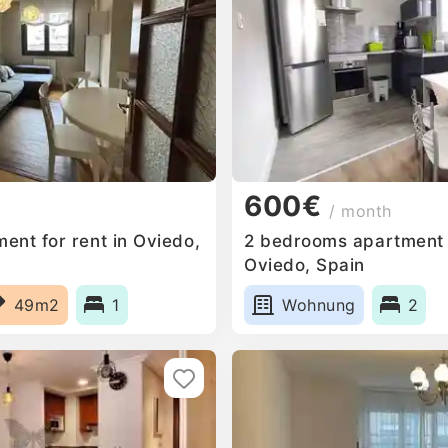
600€
/ month
ent for rent in Oviedo,
2 bedrooms apartment f
Oviedo, Spain
49m2
1
Wohnung
2