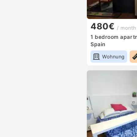
480€
/ month
1 bedroom apartm
Spain
Wohnung