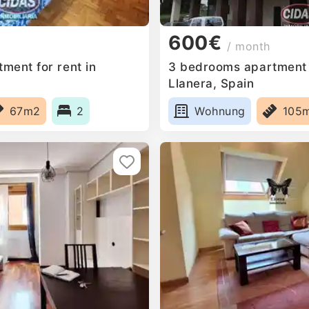
600€
/ month
ment for rent in
3 bedrooms apartment f
Llanera, Spain
67m2
2
Wohnung
105