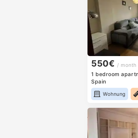
550€
/ month
1 bedroom apartm
Spain
Wohnung