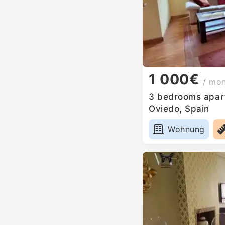
1 000€
/ mo
3 bedrooms apart
Oviedo, Spain
Wohnung