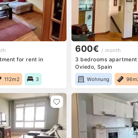
600€
nth
/ month
ment for rent in
3 bedrooms apartment f
Oviedo, Spain
112m2
3
Wohnung
96m