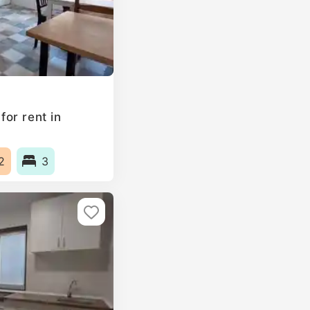
or rent in
2
3