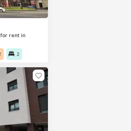
or rent in
2
2