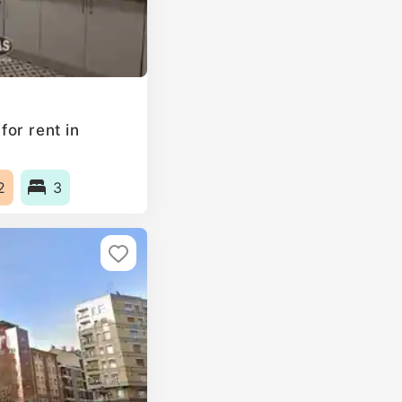
or rent in
2
3