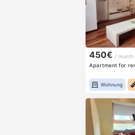
450€
/ month
Apartment for ren
Wohnung