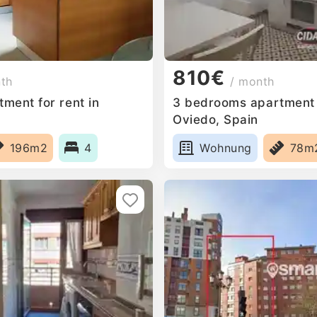
810€
nth
/ month
ment for rent in
3 bedrooms apartment f
Oviedo, Spain
196m2
4
Wohnung
78m