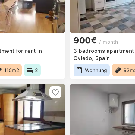
900€
/ month
ment for rent in
3 bedrooms apartment f
Oviedo, Spain
110m2
2
Wohnung
92m