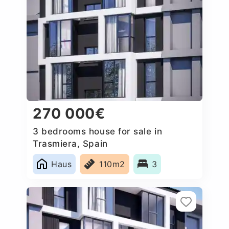
270 000€
3 bedrooms house for sale in
Trasmiera, Spain
Haus
110m2
3