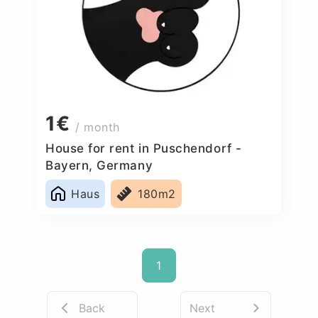
1€
/ month
House for rent in Puschendorf -
Bayern, Germany
Haus
180m2
1
Back
Next