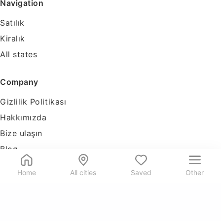
Navigation
Satılık
Kiralık
All states
Company
Gizlilik Politikası
Hakkımızda
Bize ulaşın
Blog
Tools
Home
All cities
Saved
Other