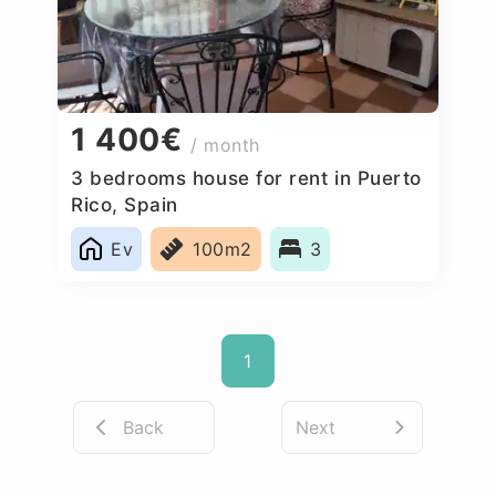
1 400€
/ month
3 bedrooms house for rent in Puerto
Rico, Spain
Ev
100m2
3
1
Back
Next