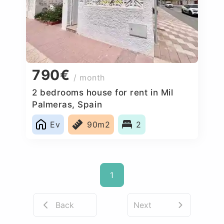
790€
/ month
2 bedrooms house for rent in Mil
Palmeras, Spain
Ev
90m2
2
1
Back
Next