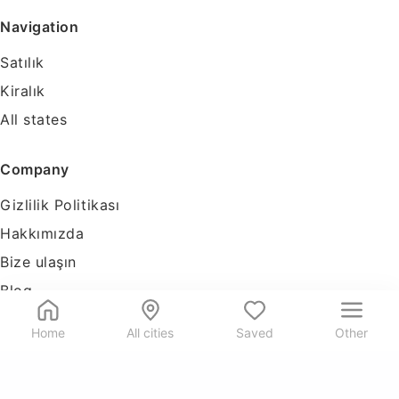
Navigation
Satılık
Kiralık
All states
Company
Gizlilik Politikası
Hakkımızda
Bize ulaşın
Blog
Tools
Home
All cities
Saved
Other