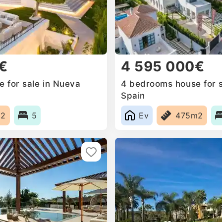
€
4 595 000€
 for sale in Nueva
4 bedrooms house for s
Spain
m2
5
Ev
475m2