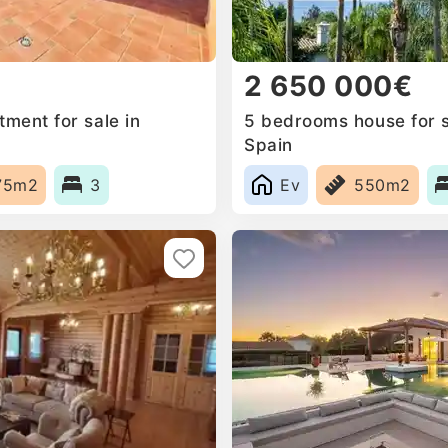
2 650 000€
ment for sale in
5 bedrooms house for s
Spain
75m2
3
Ev
550m2