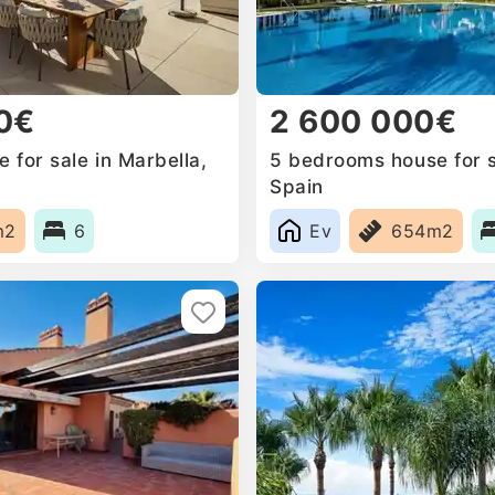
0€
2 600 000€
for sale in Marbella,
5 bedrooms house for s
Spain
m2
6
Ev
654m2