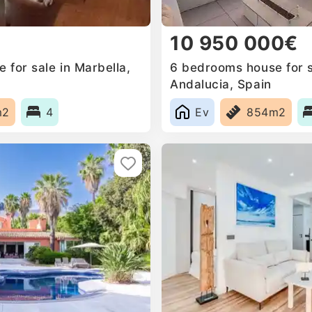
10 950 000€
for sale in Marbella,
6 bedrooms house for s
Andalucia, Spain
m2
4
Ev
854m2