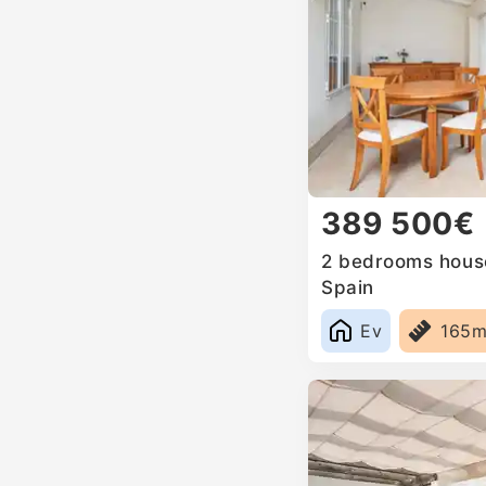
389 500€
2 bedrooms house 
Spain
Ev
165