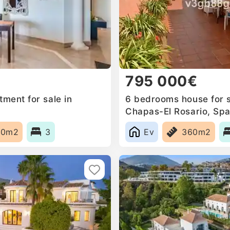
795 000€
ment for sale in
6 bedrooms house for s
Chapas-El Rosario, Spa
90m2
3
Ev
360m2