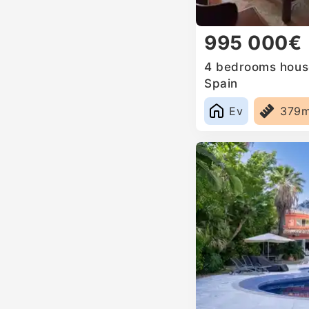
995 000€
4 bedrooms house 
Spain
Ev
379