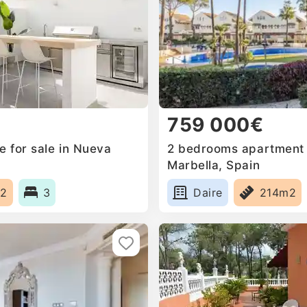
759 000€
 for sale in Nueva
2 bedrooms apartment f
Marbella, Spain
m2
3
Daire
214m2