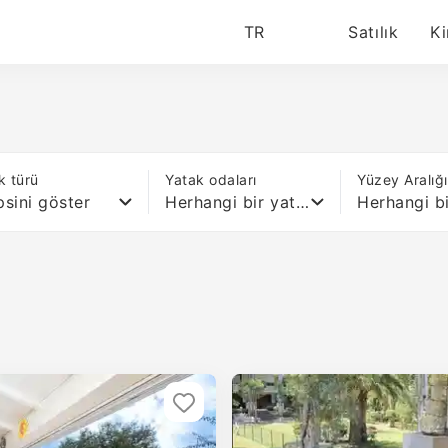
TR
Satılık
Ki
k türü
Yatak odaları
Yüzey Aralığ
sini göster
Herhangi bir yatak