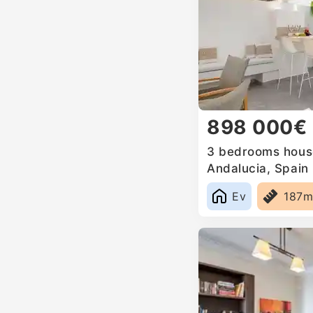
898 000€
3 bedrooms house
Andalucia, Spain
Ev
187