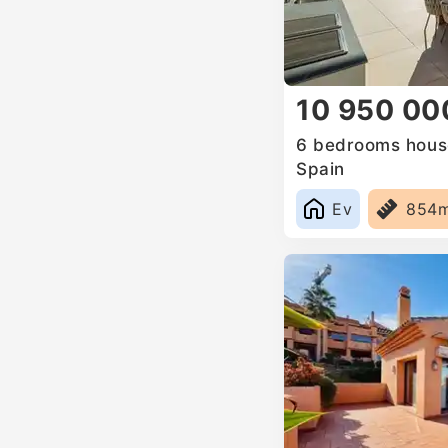
10 950 00
6 bedrooms house 
Spain
Ev
854