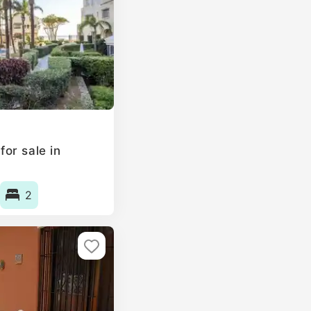
or sale in
2