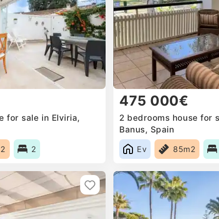
475 000€
for sale in Elviria,
2 bedrooms house for s
Banus, Spain
m2
2
Ev
85m2