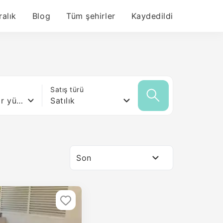
ralık
Blog
Tüm şehirler
Kaydedildi
ı
Satış türü
Herhangi bir yüzey
Satılık
Son