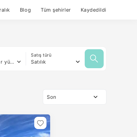
ralık
Blog
Tüm şehirler
Kaydedildi
ı
Satış türü
Herhangi bir yüzey
Satılık
Son