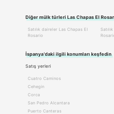
Diğer mülk türleri Las Chapas El Rosar
Satılık daireler Las Chapas El
Satılı
Rosario
Rosari
İspanya'daki ilgili konumları keşfedin
Satış yerleri
Cuatro Caminos
Cehegin
Corca
San Pedro Alcantara
Puerto Canteras