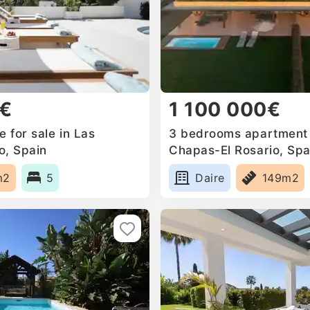
0€
1 100 000€
 for sale in Las
3 bedrooms apartment f
o, Spain
Chapas-El Rosario, Spa
m2
5
Daire
149m2