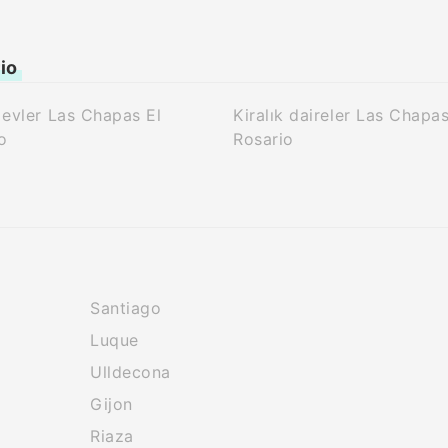
io
k evler Las Chapas El
Kiralık daireler Las Chapas
o
Rosario
Santiago
Luque
Ulldecona
Gijon
Riaza