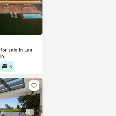
or sale in Las
in
3