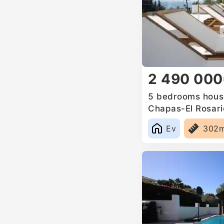
2 490 00
5 bedrooms house
Chapas-El Rosari
Ev
302