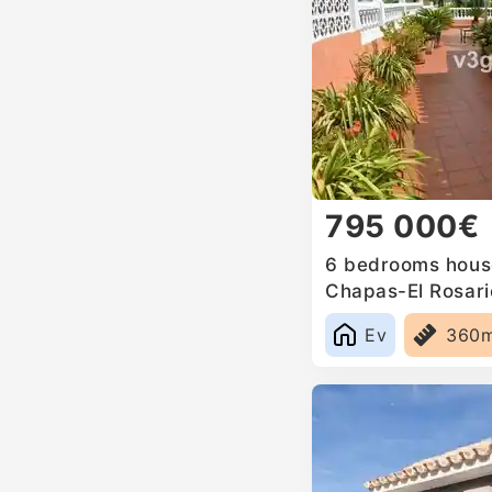
795 000€
6 bedrooms house
Chapas-El Rosari
Ev
360