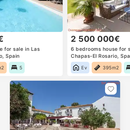
€
2 500 000€
 for sale in Las
6 bedrooms house for s
o, Spain
Chapas-El Rosario, Spa
m2
5
Ev
395m2