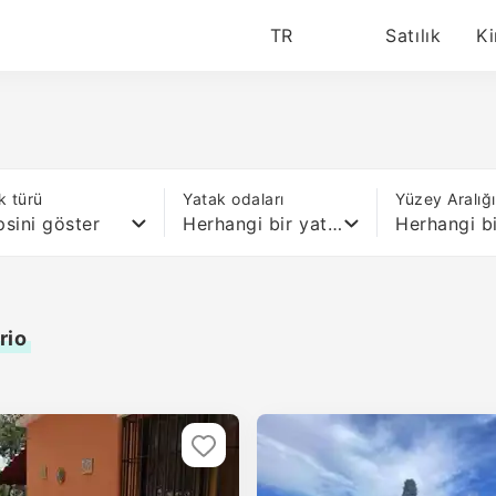
TR
Satılık
Ki
k türü
Yatak odaları
Yüzey Aralığ
sini göster
Herhangi bir yatak
rio