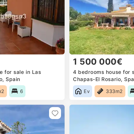
1 500 000€
 for sale in Las
4 bedrooms house for s
o, Spain
Chapas-El Rosario, Spa
m2
6
Ev
333m2