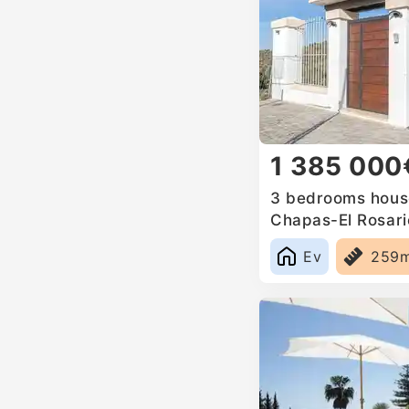
1 385 000
3 bedrooms house
Chapas-El Rosari
Ev
259