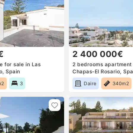
€
2 400 000€
 for sale in Las
2 bedrooms apartment f
o, Spain
Chapas-El Rosario, Spa
m2
3
Daire
340m2