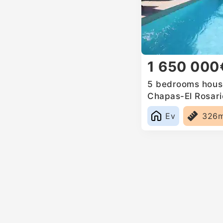
1 650 000
5 bedrooms house
Chapas-El Rosari
Ev
326