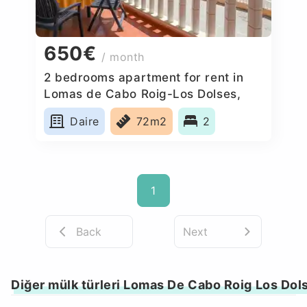
650€
/ month
2 bedrooms apartment for rent in
Lomas de Cabo Roig-Los Dolses,
Spain
Daire
72m2
2
1
Back
Next
Diğer mülk türleri Lomas De Cabo Roig Los Dol