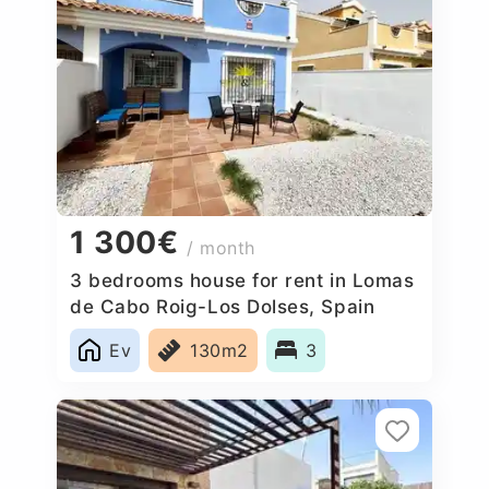
1 300€
/ month
3 bedrooms house for rent in Lomas
de Cabo Roig-Los Dolses, Spain
Ev
130m2
3