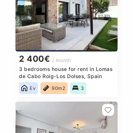
2 400€
/ month
3 bedrooms house for rent in Lomas
de Cabo Roig-Los Dolses, Spain
Ev
90m2
3