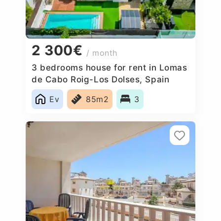
2 300€
/ month
3 bedrooms house for rent in Lomas
de Cabo Roig-Los Dolses, Spain
Ev
85m2
3