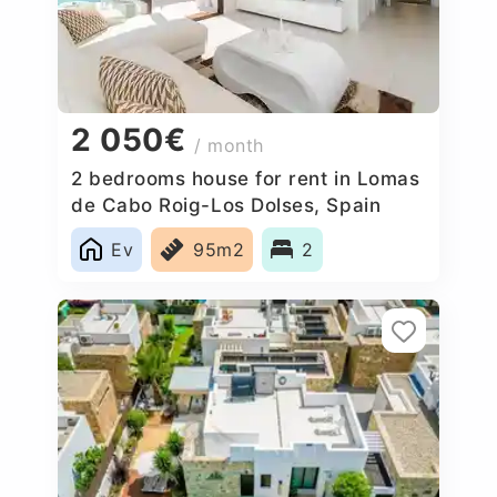
2 050€
/ month
2 bedrooms house for rent in Lomas
de Cabo Roig-Los Dolses, Spain
Ev
95m2
2