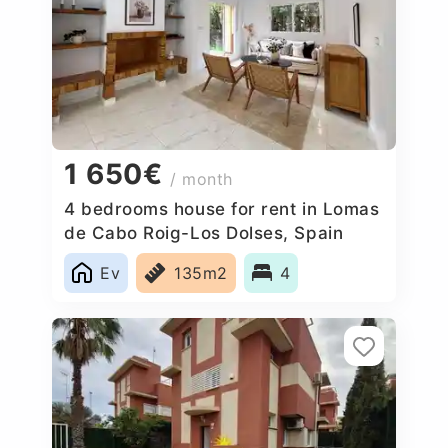
1 650€
/ month
4 bedrooms house for rent in Lomas
de Cabo Roig-Los Dolses, Spain
Ev
135m2
4