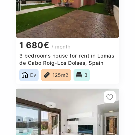
1 680€
/ month
3 bedrooms house for rent in Lomas
de Cabo Roig-Los Dolses, Spain
Ev
125m2
3