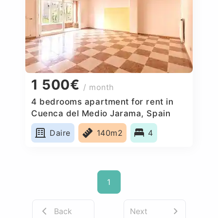
1 500€
/ month
4 bedrooms apartment for rent in
Cuenca del Medio Jarama, Spain
Daire
140m2
4
1
Back
Next