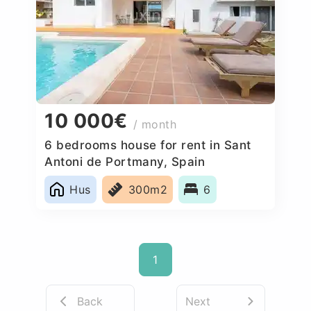
10 000€
/ month
6 bedrooms house for rent in Sant
Antoni de Portmany, Spain
Hus
300m2
6
1
Back
Next