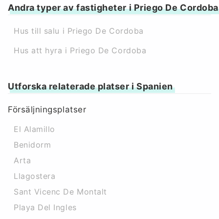
Andra typer av fastigheter i Priego De Cordoba
Hus till salu i Priego De Cordoba
Hus att hyra i Priego De Cordoba
Utforska relaterade platser i Spanien
Försäljningsplatser
El Alamillo
Benidorm
Arta
Llagostera
Sant Vicenc De Montalt
Playa Del Ingles