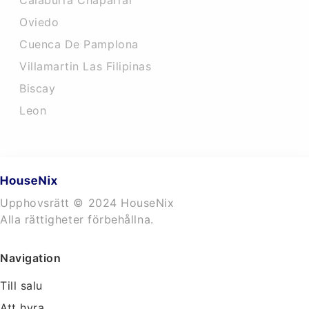
Calaburra Chaparral
Oviedo
Cuenca De Pamplona
Villamartin Las Filipinas
Biscay
Leon
Upphovsrätt © 2024 HouseNix
Alla rättigheter förbehållna.
Navigation
Till salu
Att hyra