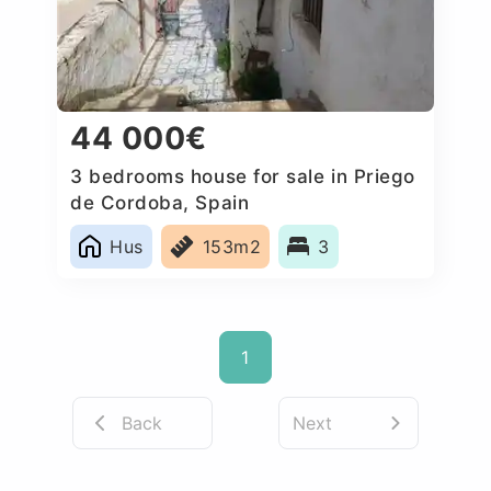
44 000€
3 bedrooms house for sale in Priego
de Cordoba, Spain
Hus
153m2
3
1
Back
Next