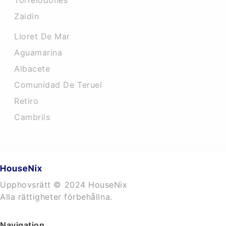
Torrelodones
Zaidin
Lloret De Mar
Aguamarina
Albacete
Comunidad De Teruel
Retiro
Cambrils
Upphovsrätt © 2024 HouseNix
Alla rättigheter förbehållna.
Navigation