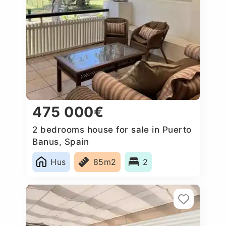
475 000€
2 bedrooms house for sale in Puerto
Banus, Spain
Hus
85m2
2