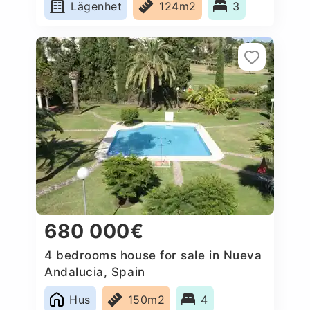
Lägenhet
124m2
3
680 000€
4 bedrooms house for sale in Nueva
Andalucia, Spain
Hus
150m2
4