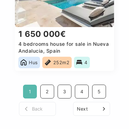
1 650 000€
4 bedrooms house for sale in Nueva
Andalucia, Spain
Hus
252m2
4
1
2
3
4
5
Back
Next