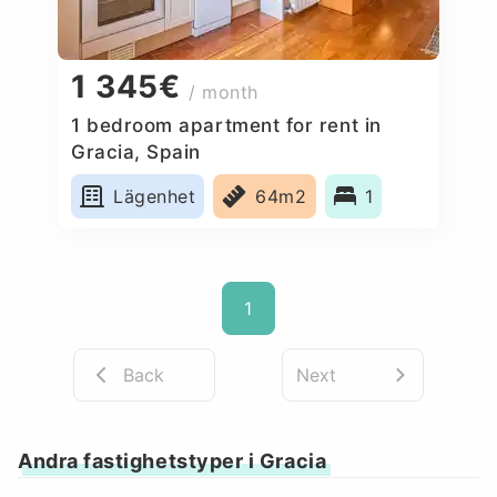
1 345€
/ month
1 bedroom apartment for rent in
Gracia, Spain
Lägenhet
64m2
1
1
Back
Next
Andra fastighetstyper i Gracia