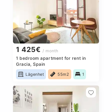
1 425€
/ month
1 bedroom apartment for rent in
Gracia, Spain
Lägenhet
55m2
1