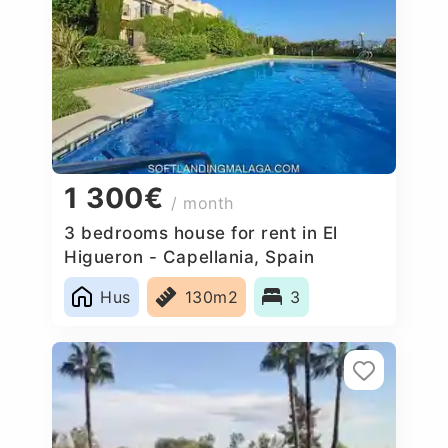
1 300€
/ month
3 bedrooms house for rent in El
Higueron - Capellania, Spain
Hus
130m2
3