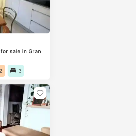
or sale in Gran
2
3