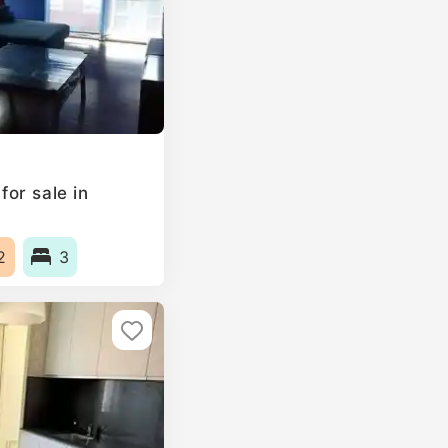
or sale in
2
3