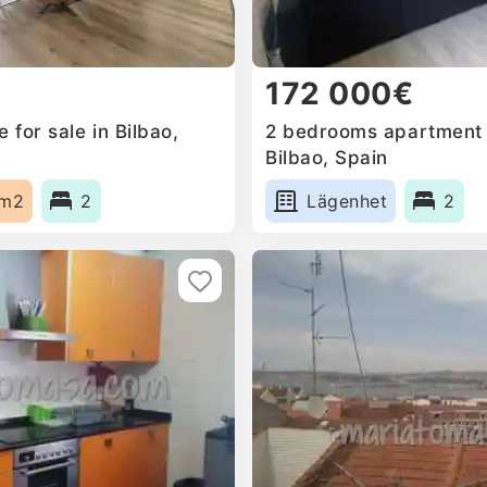
172 000€
for sale in Bilbao,
2 bedrooms apartment f
Bilbao, Spain
5m2
2
Lägenhet
2