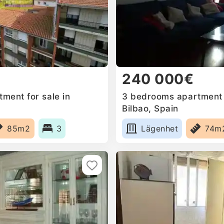
240 000€
ment for sale in
3 bedrooms apartment f
Bilbao, Spain
85m2
3
Lägenhet
74m