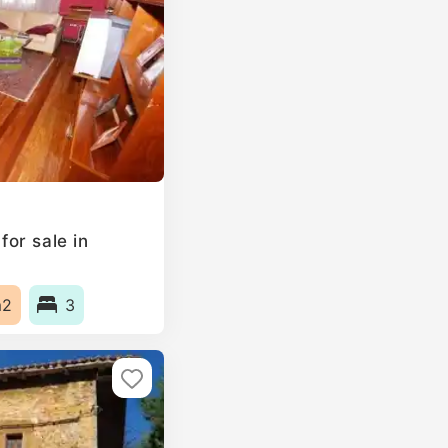
or sale in
m2
3