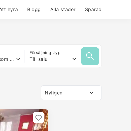
Att hyra
Blogg
Alla städer
Sparad
Försäljningstyp
Vilken yta som helst
Till salu
Nyligen