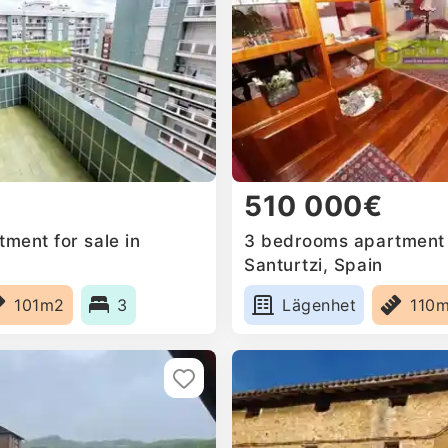
510 000€
ment for sale in
3 bedrooms apartment f
Santurtzi, Spain
101m2
3
Lägenhet
110