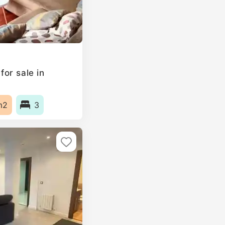
or sale in
m2
3