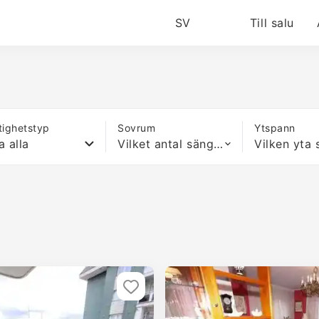
SV
Till salu
tighetstyp
Sovrum
Ytspann
a alla
Vilket antal sängar som helst