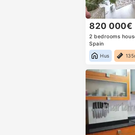
820 000€
2 bedrooms house 
Spain
Hus
13