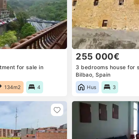
255 000€
ment for sale in
3 bedrooms house for s
Bilbao, Spain
134m2
4
Hus
3