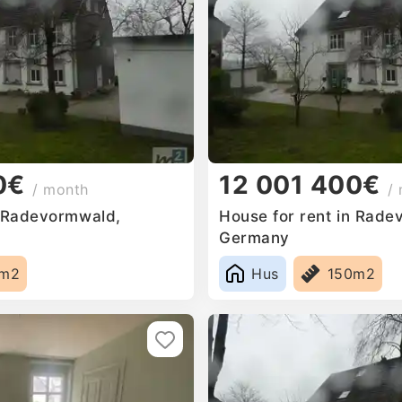
0€
12 001 400€
/ month
/
n Radevormwald,
House for rent in Rade
Germany
0m2
Hus
150m2