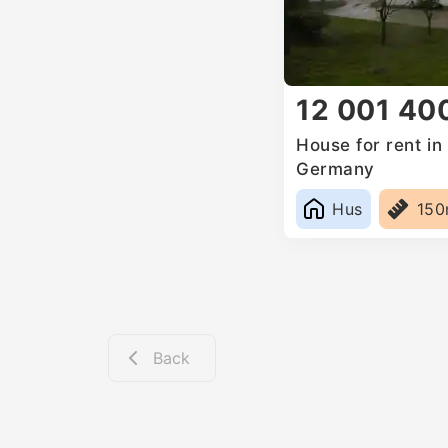
12 001 40
House for rent i
Germany
Hus
15
Back