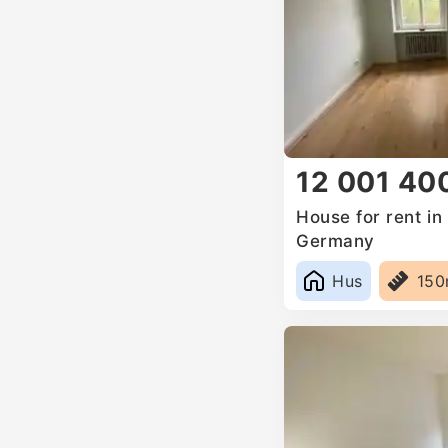
12 001 40
House for rent i
Germany
Hus
15