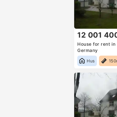
12 001 40
House for rent i
Germany
Hus
15