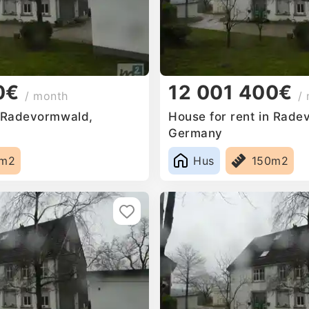
0€
12 001 400€
/ month
/
n Radevormwald,
House for rent in Rade
Germany
0m2
Hus
150m2