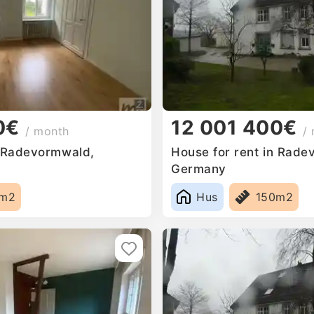
0€
12 001 400€
/ month
/
n Radevormwald,
House for rent in Rade
Germany
0m2
Hus
150m2