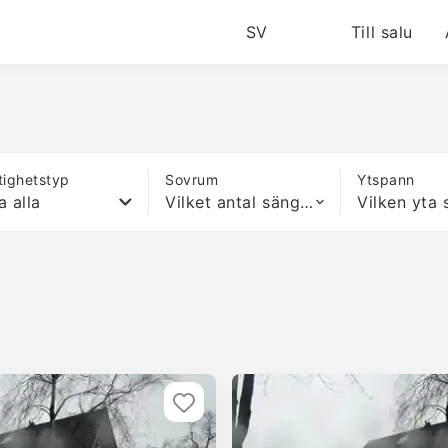
SV
Till salu
tighetstyp
Sovrum
Ytspann
a alla
Vilket antal sängar som helst