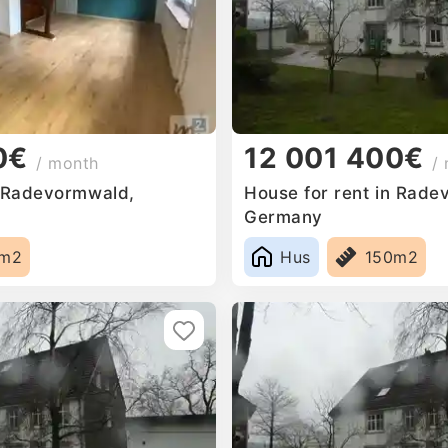
0€
12 001 400€
/ month
/
n Radevormwald,
House for rent in Rade
Germany
0m2
Hus
150m2