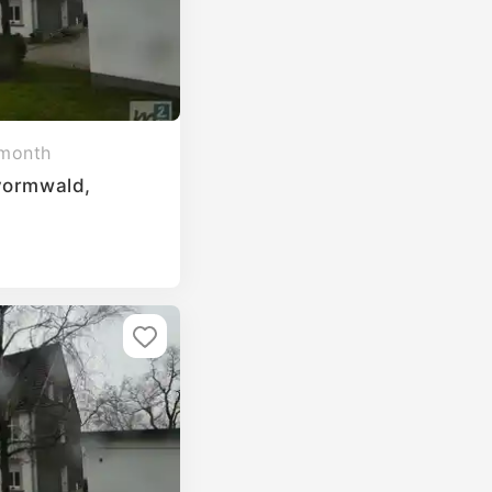
 month
vormwald,