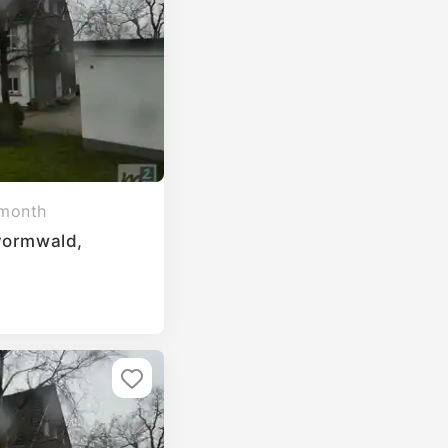
 month
vormwald,