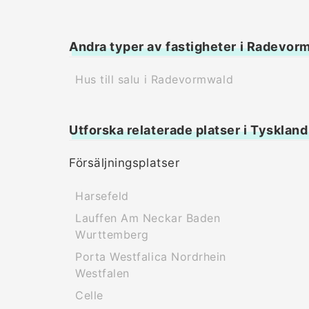
Andra typer av fastigheter i Radevor
Hus till salu i Radevormwald
Utforska relaterade platser i Tyskland
Försäljningsplatser
Harsefeld
Lauffen Am Neckar Baden
Wurttemberg
Porta Westfalica Nordrhein
Westfalen
Celle