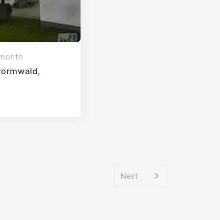
 month
vormwald,
Next