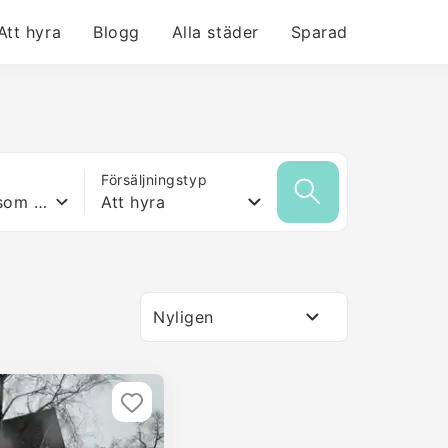
Att hyra
Blogg
Alla städer
Sparad
Försäljningstyp
Vilken yta som helst
Att hyra
Nyligen