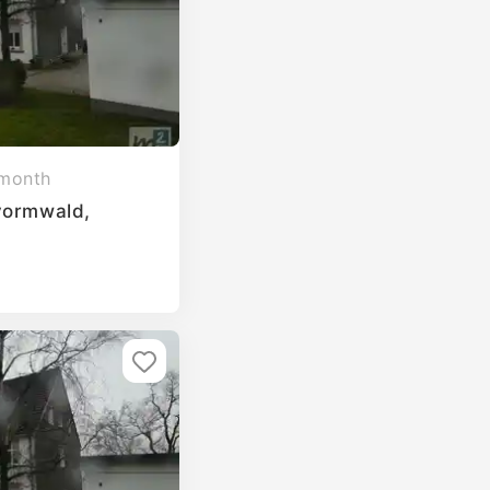
 month
vormwald,