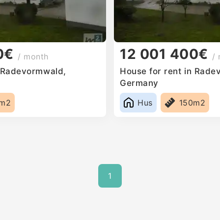
0€
12 001 400€
/ month
/
n Radevormwald,
House for rent in Rade
Germany
0m2
Hus
150m2
1