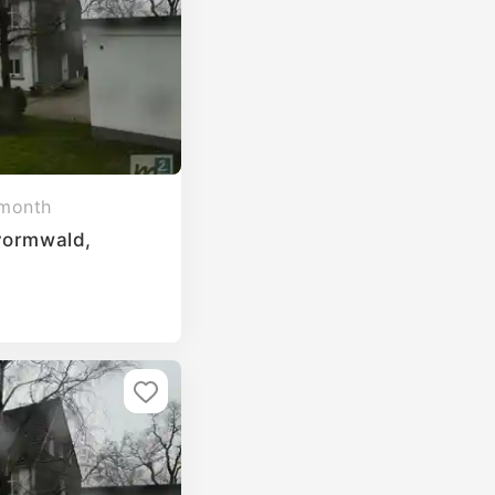
 month
vormwald,