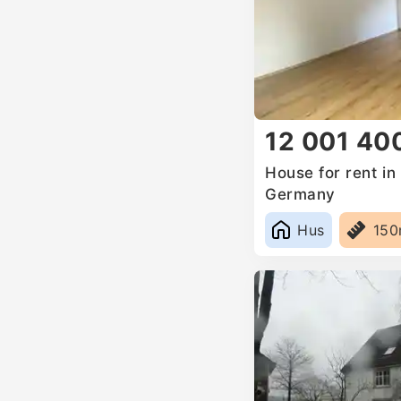
12 001 40
House for rent i
Germany
Hus
15