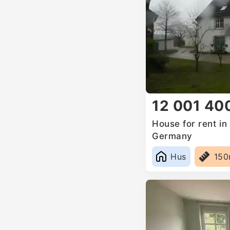
12 001 40
House for rent i
Germany
Hus
15