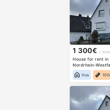
1 300€
/ mo
House for rent i
Nordrhein-Westf
Hus
10