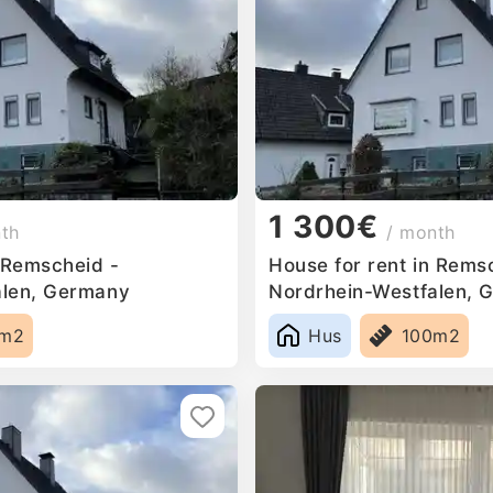
1 300€
nth
/ month
n Remscheid -
House for rent in Rems
alen, Germany
Nordrhein-Westfalen, 
0m2
Hus
100m2