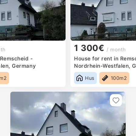
1 300€
nth
/ month
n Remscheid -
House for rent in Rems
alen, Germany
Nordrhein-Westfalen, 
0m2
Hus
100m2