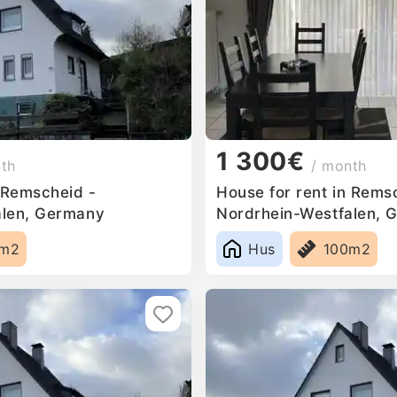
1 300€
nth
/ month
n Remscheid -
House for rent in Rems
alen, Germany
Nordrhein-Westfalen, 
0m2
Hus
100m2