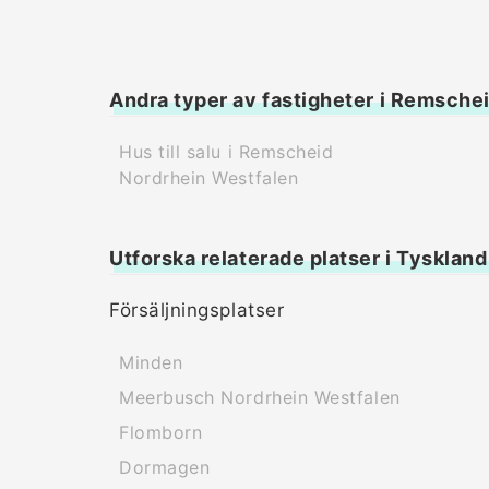
Andra typer av fastigheter i Remsche
Hus till salu i Remscheid
Nordrhein Westfalen
Utforska relaterade platser i Tyskland
Försäljningsplatser
Minden
Meerbusch Nordrhein Westfalen
Flomborn
Dormagen