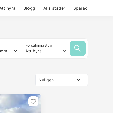
Att hyra
Blogg
Alla städer
Sparad
Försäljningstyp
Vilken yta som helst
Att hyra
Nyligen