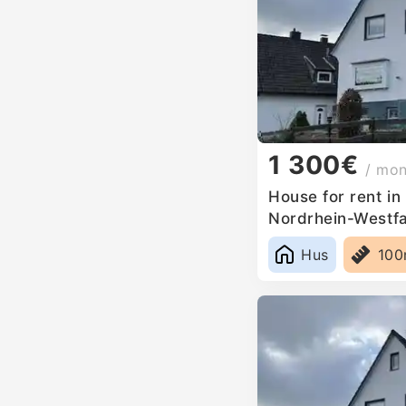
1 300€
/ mo
House for rent i
Nordrhein-Westf
Hus
10