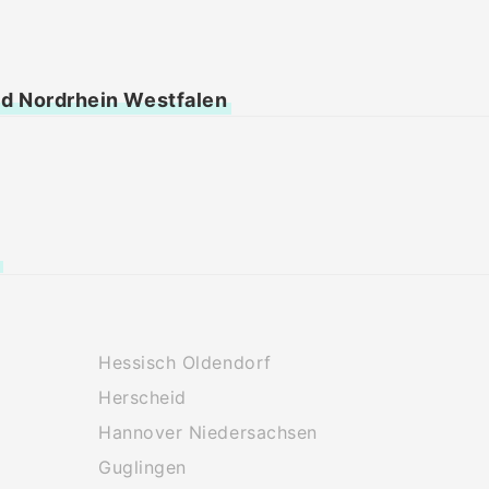
id Nordrhein Westfalen
Hessisch Oldendorf
Herscheid
Hannover Niedersachsen
Guglingen