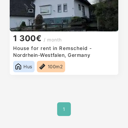
1 300€
/ month
House for rent in Remscheid -
Nordrhein-Westfalen, Germany
Hus
100m2
1