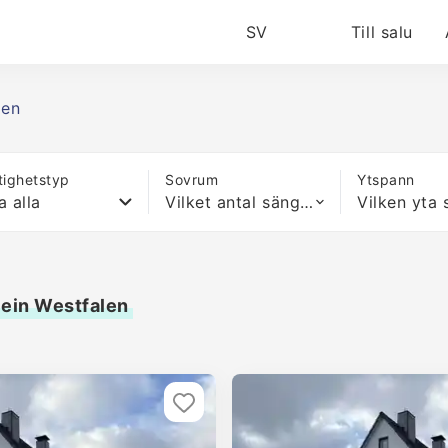
SV
Till salu
len
tighetstyp
Sovrum
Ytspann
a alla
Vilket antal sängar som helst
hein Westfalen