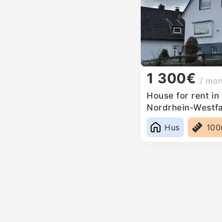
1 300€
/ mo
House for rent i
Nordrhein-Westf
Hus
10