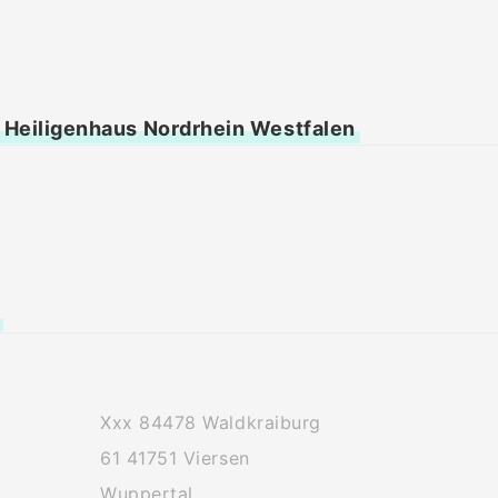
9 Heiligenhaus Nordrhein Westfalen
Xxx 84478 Waldkraiburg
61 41751 Viersen
Wuppertal