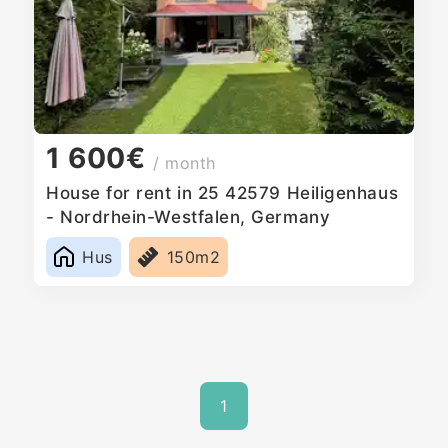
1 600€
/ month
House for rent in 25 42579 Heiligenhaus
- Nordrhein-Westfalen, Germany
Hus
150m2
1