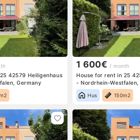
1 600€
nth
/ month
n 25 42579 Heiligenhaus
House for rent in 25 4
falen, Germany
- Nordrhein-Westfalen
0m2
Hus
150m2