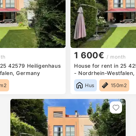
1 600€
nth
/ month
n 25 42579 Heiligenhaus
House for rent in 25 4
falen, Germany
- Nordrhein-Westfalen
0m2
Hus
150m2