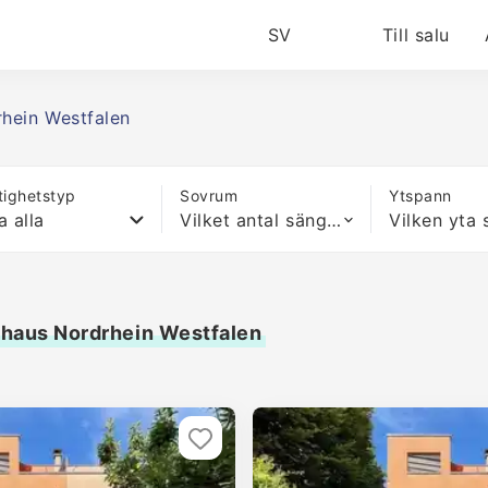
SV
Till salu
hein Westfalen
tighetstyp
Sovrum
Ytspann
a alla
Vilket antal sängar som helst
enhaus Nordrhein Westfalen