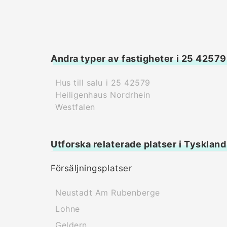
Andra typer av fastigheter i 25 4257
Hus till salu i 25 42579
Heiligenhaus Nordrhein
Westfalen
Utforska relaterade platser i Tyskland
Försäljningsplatser
Neustadt Am Rubenberge
Lohne
Geldern