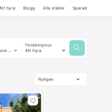
Att hyra
Blogg
Alla städer
Sparad
Försäljningstyp
Vilken yta som helst
Att hyra
Nyligen