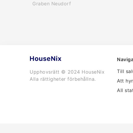
Graben Neudorf
Naviga
Till sa
Upphovsrätt © 2024 HouseNix
Alla rättigheter förbehållna.
Att hy
All sta