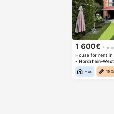
1 600€
/ mo
House for rent i
- Nordrhein-West
Hus
15