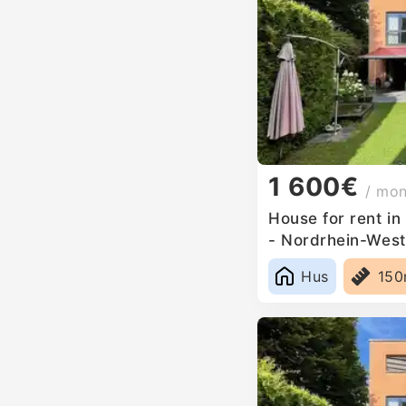
1 600€
/ mo
House for rent i
- Nordrhein-West
Hus
15