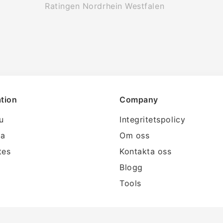
Ratingen Nordrhein Westfalen
tion
Company
lu
Integritetspolicy
ra
Om oss
tes
Kontakta oss
Blogg
Tools