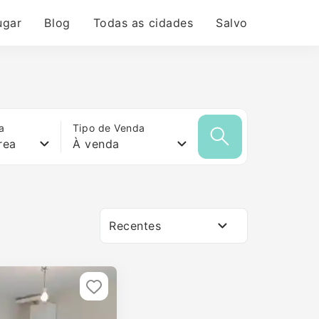
ugar
Blog
Todas as cidades
Salvo
a
Tipo de Venda
rea
À venda
Recentes