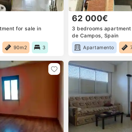
62 000€
ment for sale in
3 bedrooms apartment f
de Campos, Spain
90m2
3
Apartamento