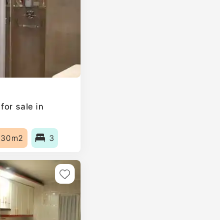
or sale in
130m2
3