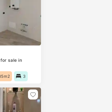
or sale in
85m2
3