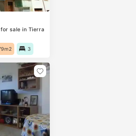
or sale in Tierra
79m2
3