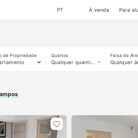
PT
À venda
Para al
o de Propriedade
Quartos
Faixa de Áre
artamento
Qualquer quantidade de quartos
Qualquer á
Campos