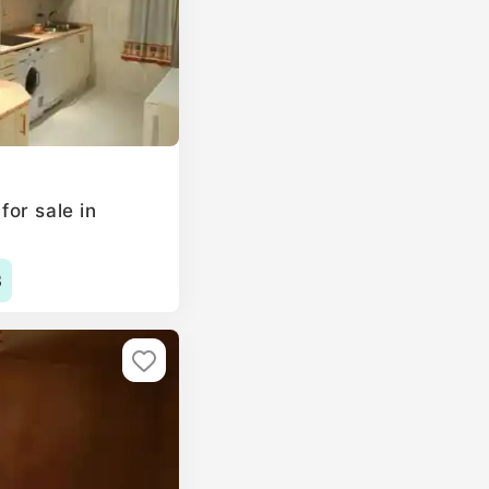
or sale in
3