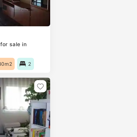
or sale in
80m2
2