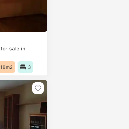
or sale in
118m2
3