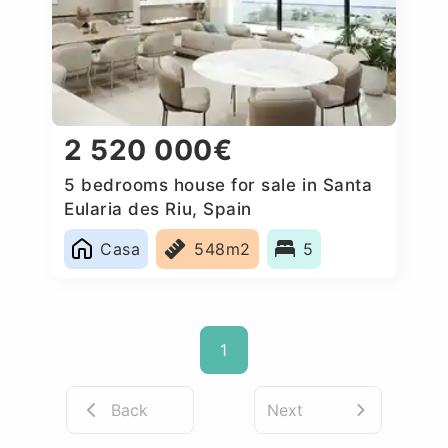
2 520 000€
5 bedrooms house for sale in Santa
Eularia des Riu, Spain
Casa
548m2
5
1
Back
Next