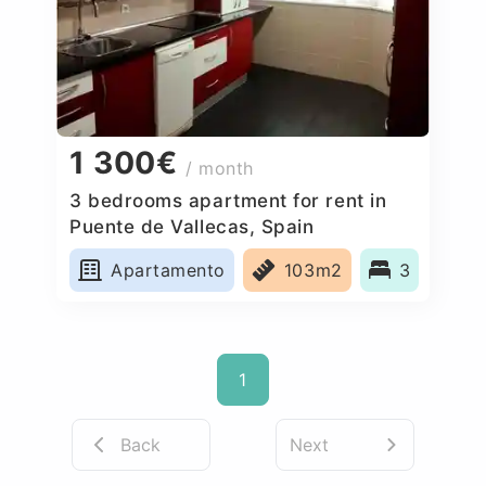
1 300€
/ month
3 bedrooms apartment for rent in
Puente de Vallecas, Spain
Apartamento
103m2
3
1
Back
Next