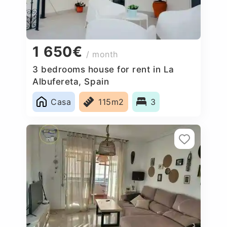
1 650€
/ month
3 bedrooms house for rent in La
Albufereta, Spain
Casa
115m2
3