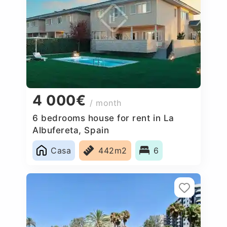
4 000€
/ month
6 bedrooms house for rent in La
Albufereta, Spain
Casa
442m2
6