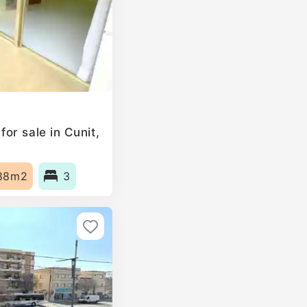
or sale in Cunit,
88m2
3