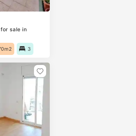
or sale in
70m2
3