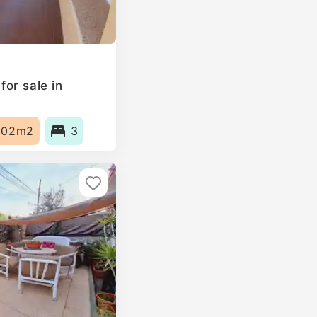
or sale in
102m2
3