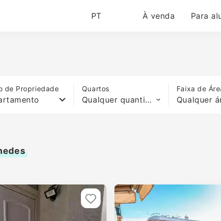
PT
À venda
Para al
o de Propriedade
Quartos
Faixa de Áre
artamento
Qualquer quantidade de quartos
Qualquer á
nedes