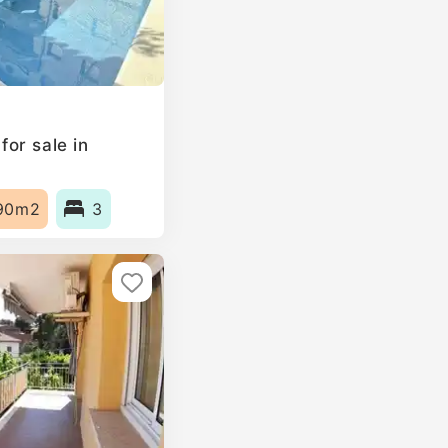
or sale in
90m2
3