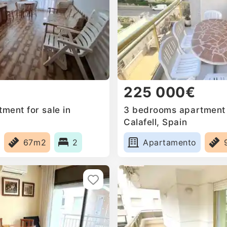
225 000€
ment for sale in
3 bedrooms apartment f
Calafell, Spain
67m2
2
Apartamento