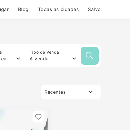
ugar
Blog
Todas as cidades
Salvo
a
Tipo de Venda
rea
À venda
Recentes