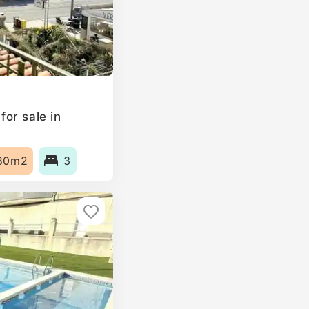
or sale in
80m2
3