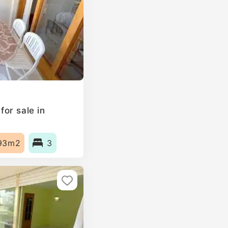
or sale in
93m2
3