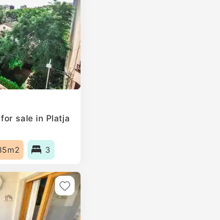
or sale in Platja
85m2
3