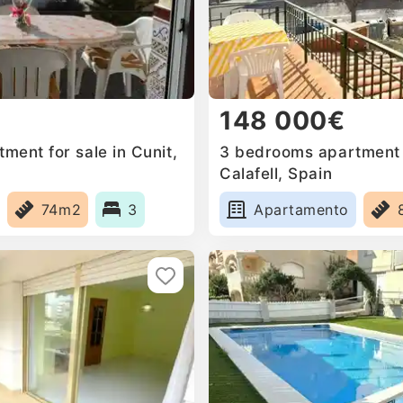
148 000€
ment for sale in Cunit,
3 bedrooms apartment f
Calafell, Spain
74m2
3
Apartamento