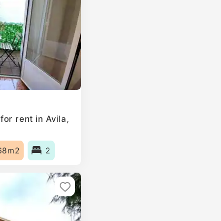
r rent in Avila,
68m2
2