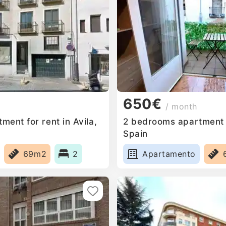
650€
/ month
ent for rent in Avila,
2 bedrooms apartment fo
Spain
69m2
2
Apartamento