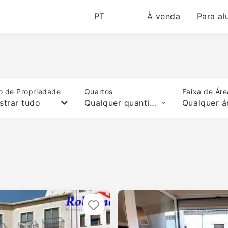
PT
À venda
Para al
o de Propriedade
Quartos
Faixa de Áre
strar tudo
Qualquer quantidade de quartos
Qualquer á