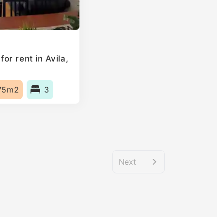
r rent in Avila,
75m2
3
Next