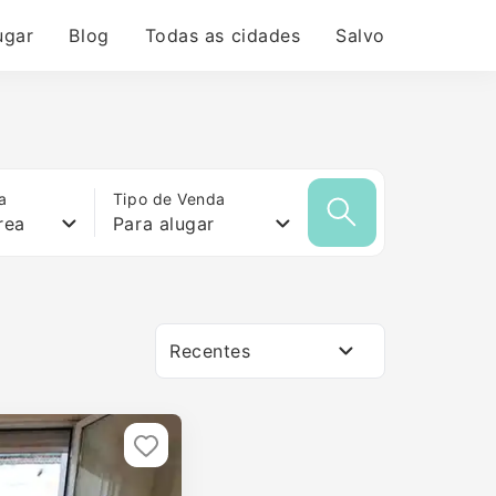
ugar
Blog
Todas as cidades
Salvo
a
Tipo de Venda
rea
Para alugar
Recentes