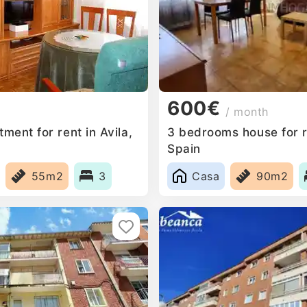
600€
/ month
ent for rent in Avila,
3 bedrooms house for re
Spain
55m2
3
Casa
90m2