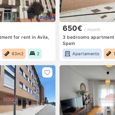
650€
/ month
ent for rent in Avila,
3 bedrooms apartment fo
Spain
63m2
2
Apartamento