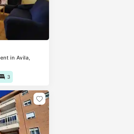
nt in Avila,
3