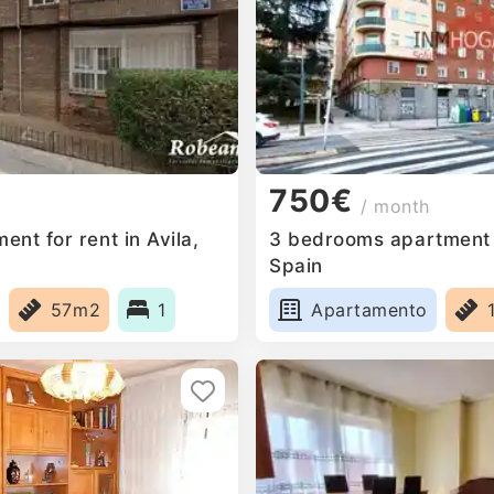
750€
/ month
nt for rent in Avila,
3 bedrooms apartment fo
Spain
57m2
1
Apartamento