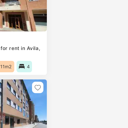
r rent in Avila,
111m2
4