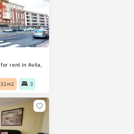
r rent in Avila,
132m2
3