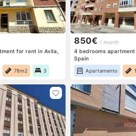
850€
/ month
ent for rent in Avila,
4 bedrooms apartment fo
Spain
78m2
3
Apartamento