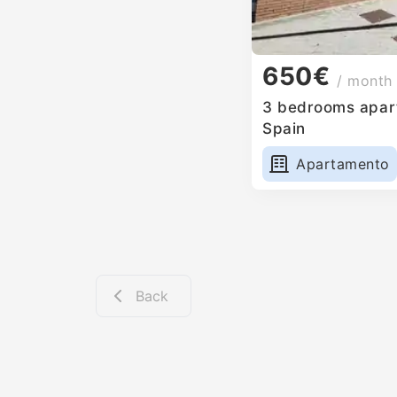
650€
/ month
3 bedrooms apartm
Spain
Apartamento
Back