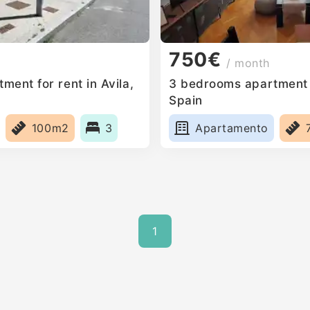
750€
/ month
ent for rent in Avila,
3 bedrooms apartment fo
Spain
100m2
3
Apartamento
1