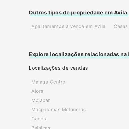
Outros tipos de propriedade em Avila
Apartamentos à venda em Avila
Casas 
Explore localizações relacionadas na
Localizações de vendas
Malaga Centro
Alora
Mojacar
Maspalomas Meloneras
Gandia
Balsicas