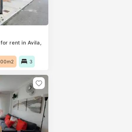
r rent in Avila,
100m2
3