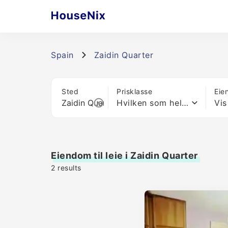
Spain
Zaidin Quarter
Sted
Prisklasse
Eie
Hvilken som helst pris
Vis
Eiendom til leie i Zaidin Quarter
2
results