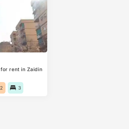
or rent in Zaidin
2
3