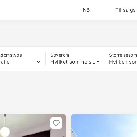
NB
Til salgs
ndomstype
Soverom
Størrelseso
 alle
Hvilket som helst antall soverom