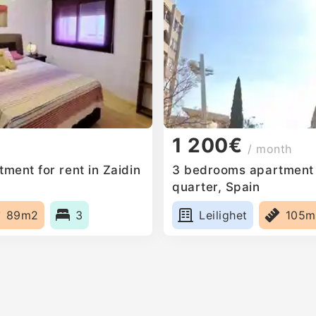
1 200€
/ month
ment for rent in Zaidin
3 bedrooms apartment f
quarter, Spain
89m2
3
Leilighet
105m