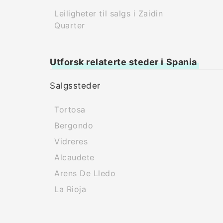
Leiligheter til salgs i Zaidin
Quarter
Utforsk relaterte steder i Spania
Salgssteder
Tortosa
Bergondo
Vidreres
Alcaudete
Arens De Lledo
La Rioja