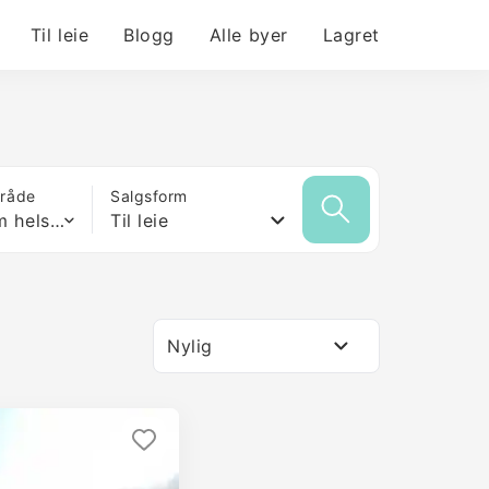
Til leie
Blogg
Alle byer
Lagret
mråde
Salgsform
Hvilken som helst størrelse
Til leie
Nylig