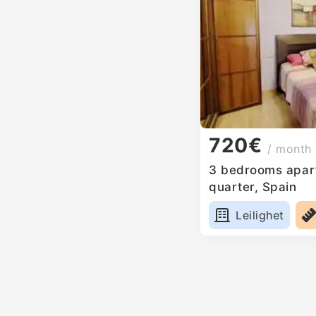
720€
/ month
3 bedrooms apart
quarter, Spain
Leilighet