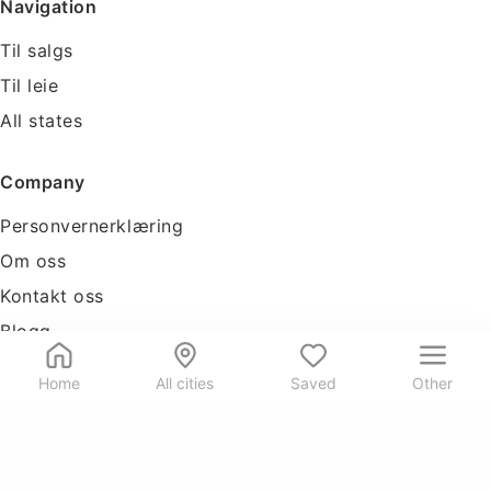
Navigation
Til salgs
Til leie
All states
Company
Personvernerklæring
Om oss
Kontakt oss
Blogg
Tools
Home
All cities
Saved
Other