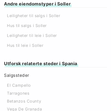
Andre eiendomstyper i Soller
Leiligheter til salgs i Soller
Hus til salgs i Soller
Leiligheter til leie i Soller
Hus til leie i Soller
Utforsk relaterte steder i Spania
Salgssteder
El Campello
Tarragones
Betanzos County
Vega De Granada