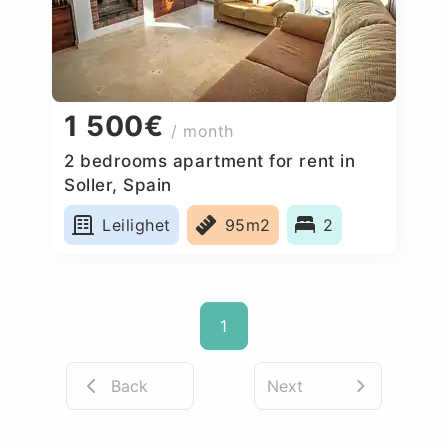
1 500€
/ month
2 bedrooms apartment for rent in
Soller, Spain
Leilighet
95m2
2
1
Back
Next