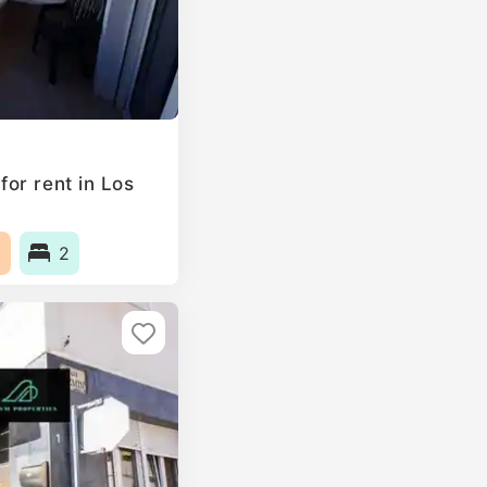
or rent in Los
2
2