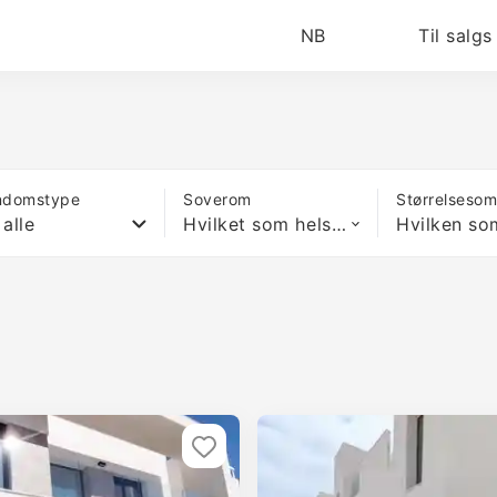
NB
Til salgs
ndomstype
Soverom
Størrelseso
 alle
Hvilket som helst antall soverom