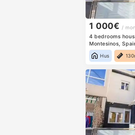
1 000€
/ mo
4 bedrooms house
Montesinos, Spai
Hus
13