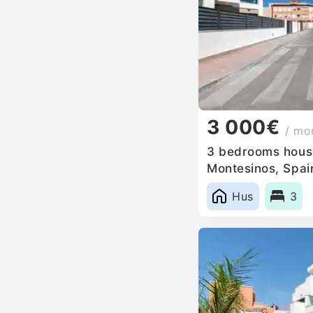
3 000€
/ mo
3 bedrooms house
Montesinos, Spai
Hus
3