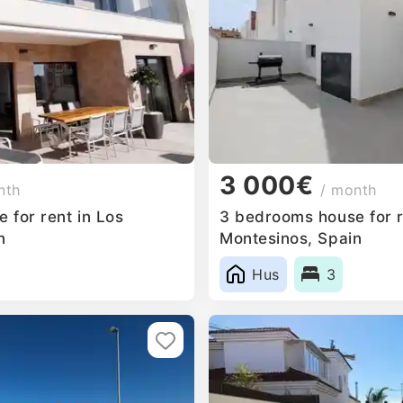
3 000€
nth
/ month
 for rent in Los
3 bedrooms house for r
n
Montesinos, Spain
Hus
3