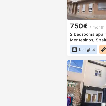
750€
/ month
2 bedrooms apart
Montesinos, Spai
Leilighet