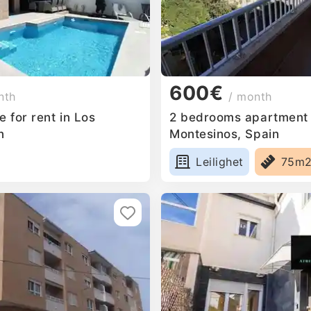
600€
nth
/ month
 for rent in Los
2 bedrooms apartment f
n
Montesinos, Spain
Leilighet
75m