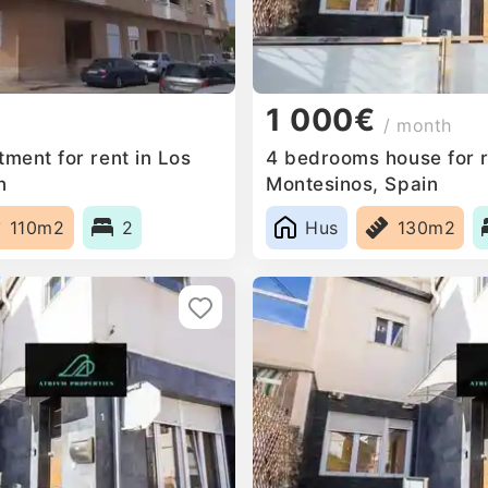
1 000€
/ month
ment for rent in Los
4 bedrooms house for r
n
Montesinos, Spain
110m2
2
Hus
130m2