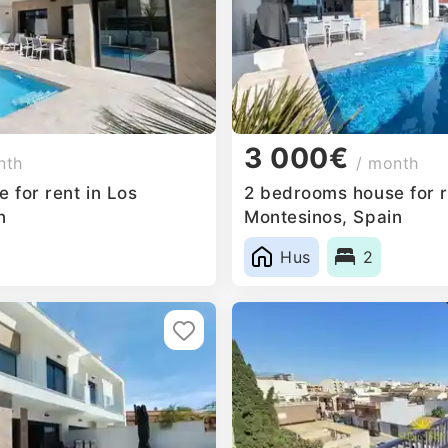
3 000€
nth
/ month
 for rent in Los
2 bedrooms house for r
n
Montesinos, Spain
Hus
2