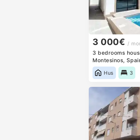
3 000€
/ mo
3 bedrooms house
Montesinos, Spai
Hus
3