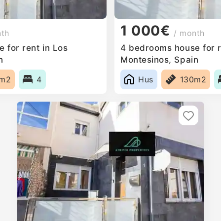
1 000€
nth
/ month
 for rent in Los
4 bedrooms house for r
n
Montesinos, Spain
0m2
4
Hus
130m2