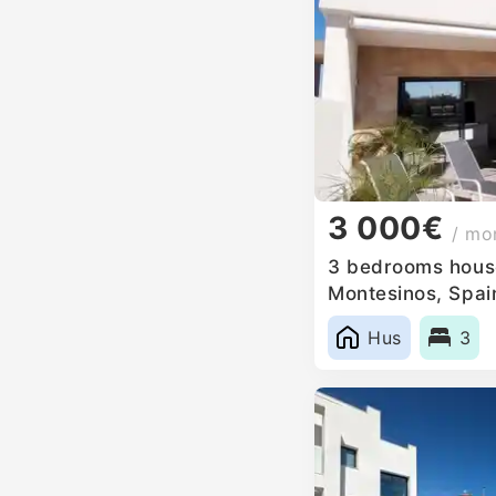
3 000€
/ mo
3 bedrooms house
Montesinos, Spai
Hus
3