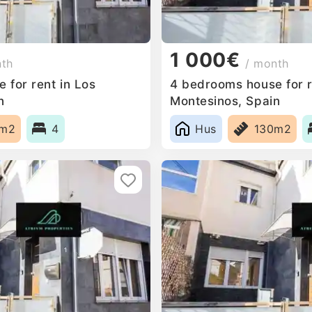
1 000€
nth
/ month
 for rent in Los
4 bedrooms house for r
n
Montesinos, Spain
0m2
4
Hus
130m2