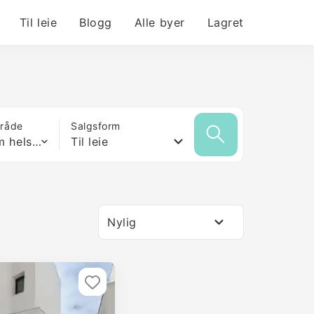
Til leie
Blogg
Alle byer
Lagret
mråde
Salgsform
Hvilken som helst størrelse
Til leie
Nylig