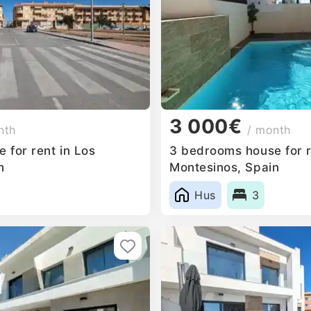
3 000€
nth
/ month
 for rent in Los
3 bedrooms house for r
n
Montesinos, Spain
Hus
3