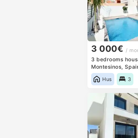
3 000€
/ mo
3 bedrooms house
Montesinos, Spai
Hus
3