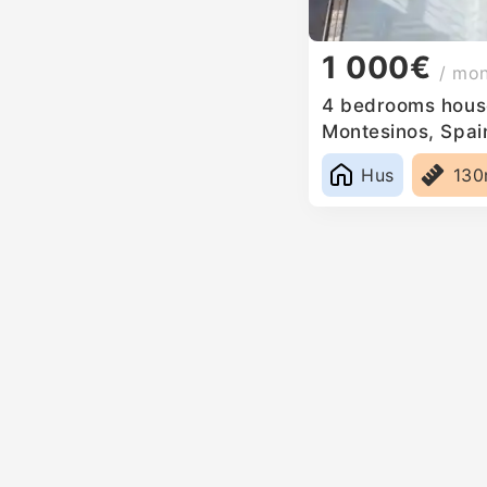
1 000€
/ mo
4 bedrooms house
Montesinos, Spai
Hus
13