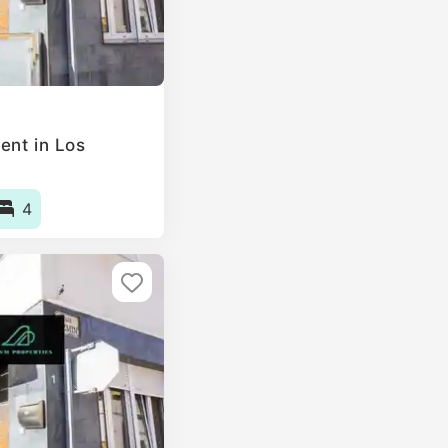
ent in Los
4