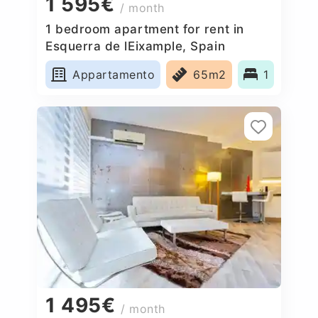
1 595€
/ month
1 bedroom apartment for rent in
Esquerra de lEixample, Spain
Appartamento
65m2
1
1 495€
/ month