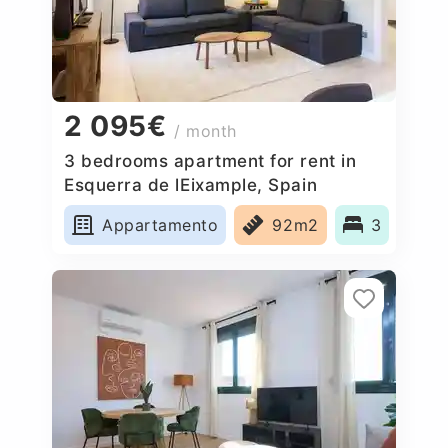
2 095€
/ month
3 bedrooms apartment for rent in
Esquerra de lEixample, Spain
Appartamento
92m2
3