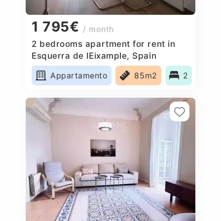
1 795€
/ month
2 bedrooms apartment for rent in
Esquerra de lEixample, Spain
Appartamento
85m2
2