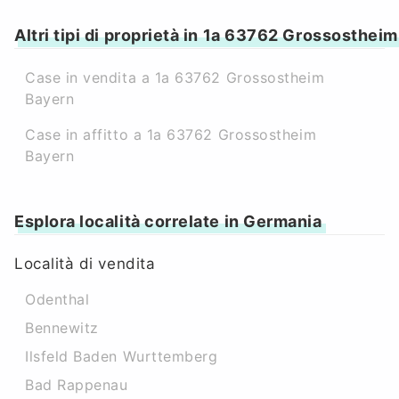
Altri tipi di proprietà in 1a 63762 Grossosthei
Case in vendita a 1a 63762 Grossostheim
Bayern
Case in affitto a 1a 63762 Grossostheim
Bayern
Esplora località correlate in Germania
Località di vendita
Odenthal
Bennewitz
Ilsfeld Baden Wurttemberg
Bad Rappenau