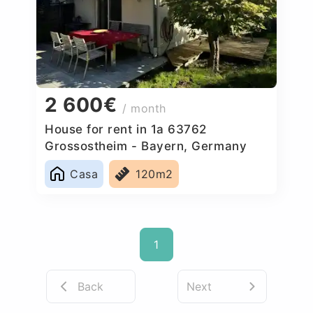
2 600€
/ month
House for rent in 1a 63762
Grossostheim - Bayern, Germany
Casa
120m2
1
Back
Next