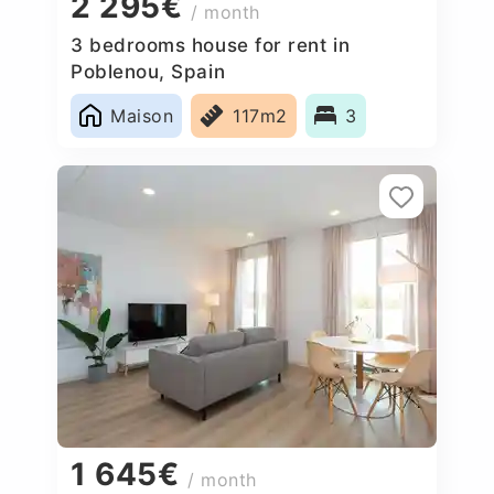
2 295€
/ month
3 bedrooms house for rent in
Poblenou, Spain
Maison
117m2
3
1 645€
/ month