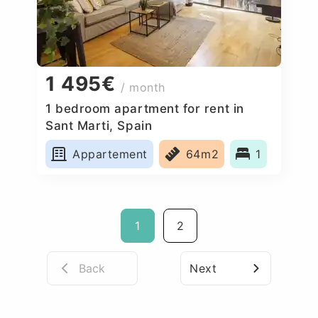
1 495€
/ month
1 bedroom apartment for rent in
Sant Marti, Spain
Appartement
64m2
1
1
2
Back
Next