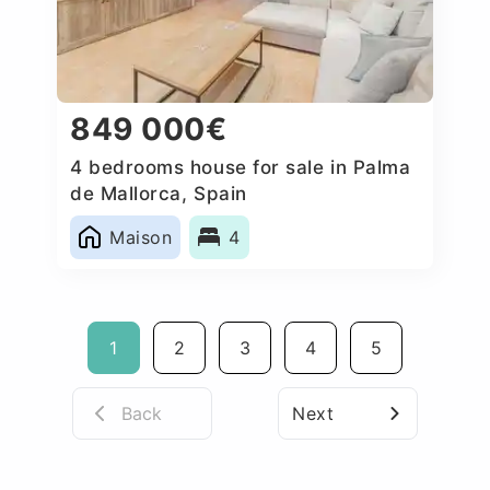
849 000€
4 bedrooms house for sale in Palma
de Mallorca, Spain
Maison
4
1
2
3
4
5
Back
Next