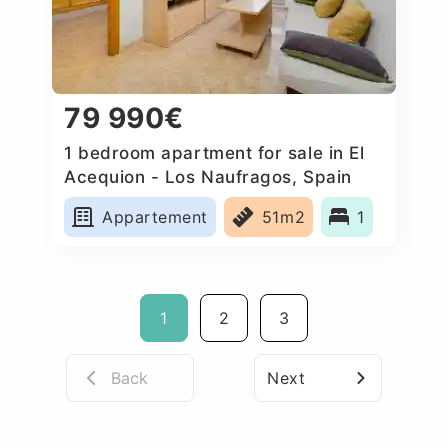
79 990€
1 bedroom apartment for sale in El
Acequion - Los Naufragos, Spain
Appartement
51m2
1
1
2
3
Back
Next