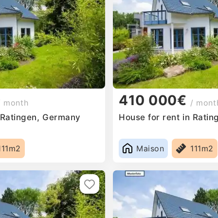
410 000€
/ month
/ mont
n Ratingen, Germany
House for rent in Rati
111m2
Maison
111m2