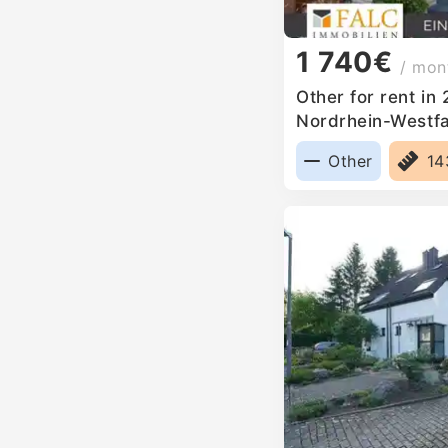
1 740€
/ mon
Other for rent in
Nordrhein-Westf
Other
1