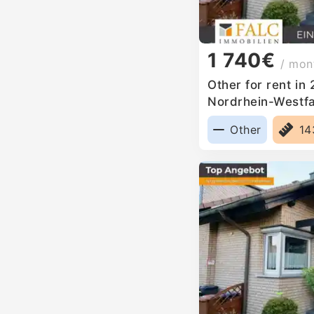
1 740€
/ mon
Other for rent in
Nordrhein-Westf
Other
1