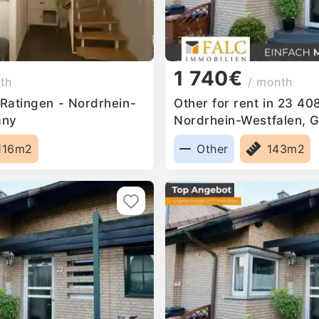
1 740€
th
/ month
 Ratingen - Nordrhein-
Other for rent in 23 40
any
Nordrhein-Westfalen, 
116m2
Other
143m2