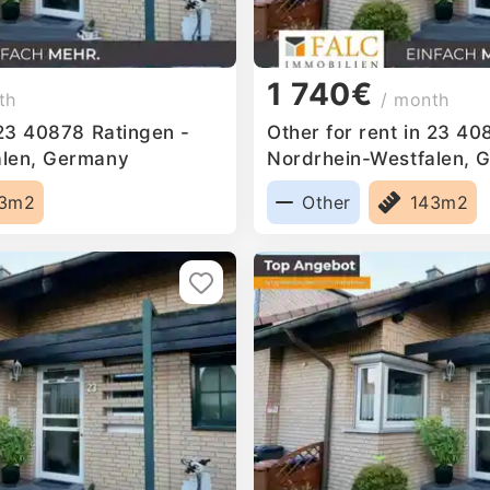
1 740€
th
/ month
 23 40878 Ratingen -
Other for rent in 23 40
alen, Germany
Nordrhein-Westfalen, 
43m2
Other
143m2