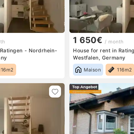
1 650€
th
/ month
 Ratingen - Nordrhein-
House for rent in Ratin
any
Westfalen, Germany
116m2
Maison
116m2