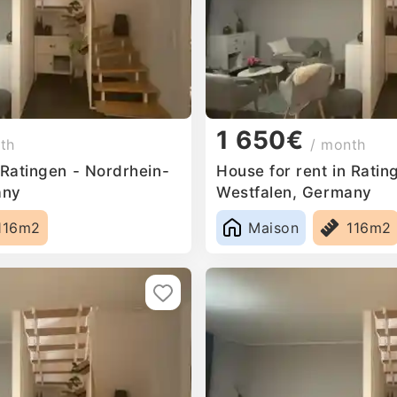
1 650€
th
/ month
 Ratingen - Nordrhein-
House for rent in Ratin
any
Westfalen, Germany
116m2
Maison
116m2