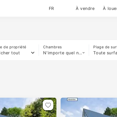
FR
À vendre
À loue
e de propriété
Chambres
Plage de sur
icher tout
N'importe quel nombre de lits
Toute surf