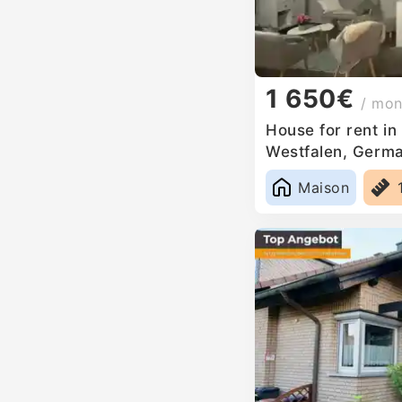
1 650€
/ mon
House for rent in
Westfalen, Germ
Maison