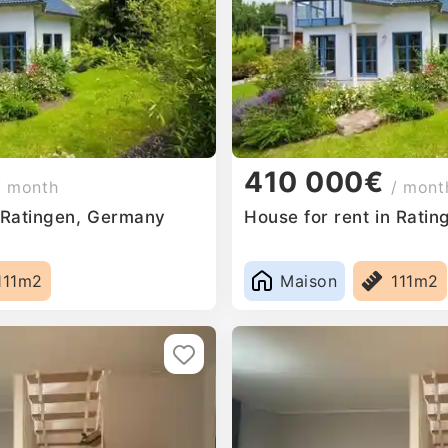
410 000€
/ month
/ mont
n Ratingen, Germany
House for rent in Rati
111m2
Maison
111m2