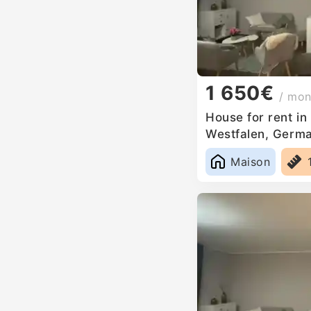
1 650€
/ mon
House for rent in
Westfalen, Germ
Maison