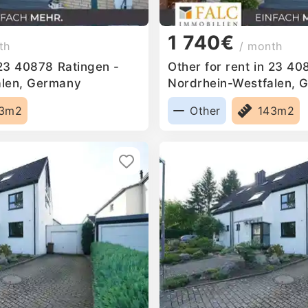
1 740€
th
/ month
 23 40878 Ratingen -
Other for rent in 23 40
alen, Germany
Nordrhein-Westfalen, 
43m2
Other
143m2