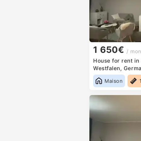
1 650€
/ mon
House for rent in
Westfalen, Germ
Maison