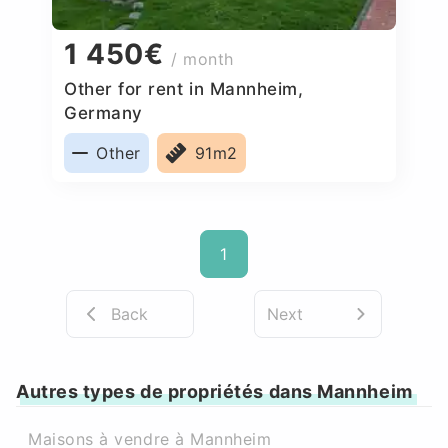
1 450€
/ month
Other for rent in Mannheim,
Germany
Other
91m2
1
Back
Next
Autres types de propriétés dans Mannheim
Maisons à vendre à Mannheim