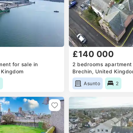
£140 000
ent for sale in
2 bedrooms apartment f
d Kingdom
Brechin, United Kingd
1
Asunto
2