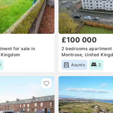
£100 000
ment for sale in
2 bedrooms apartment f
d Kingdom
Montrose, United King
2
Asunto
2