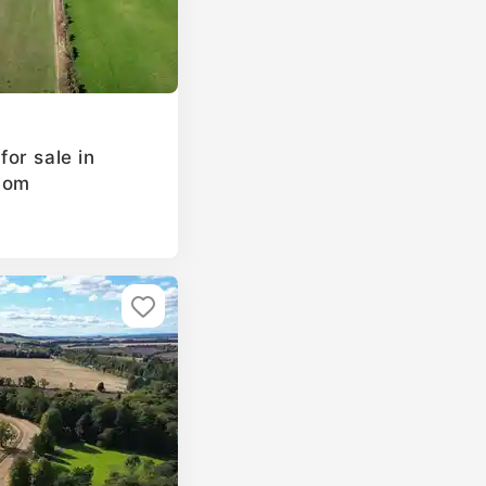
or sale in
dom