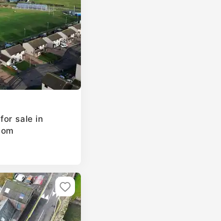
or sale in
dom