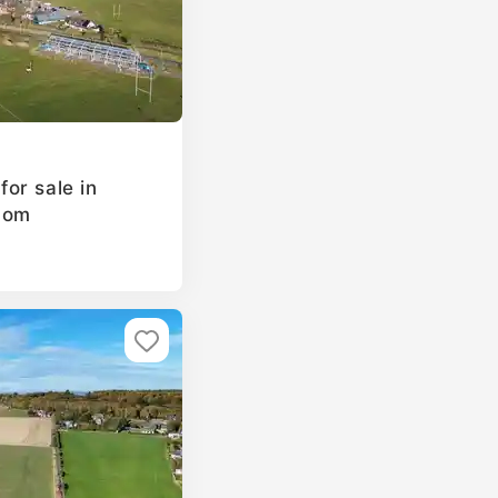
or sale in
dom