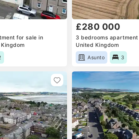
£280 000
ment for sale in
3 bedrooms apartment f
d Kingdom
United Kingdom
2
Asunto
3