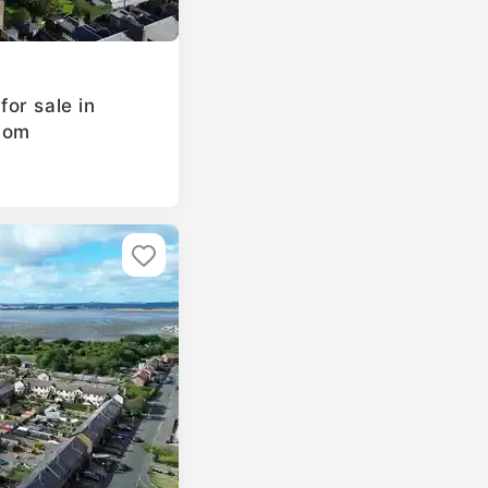
or sale in
dom