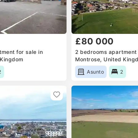
£80 000
ment for sale in
2 bedrooms apartment f
 Kingdom
Montrose, United King
2
Asunto
2