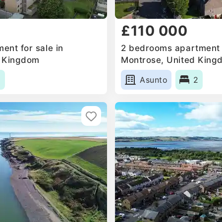
£110 000
ent for sale in
2 bedrooms apartment f
d Kingdom
Montrose, United King
1
Asunto
2