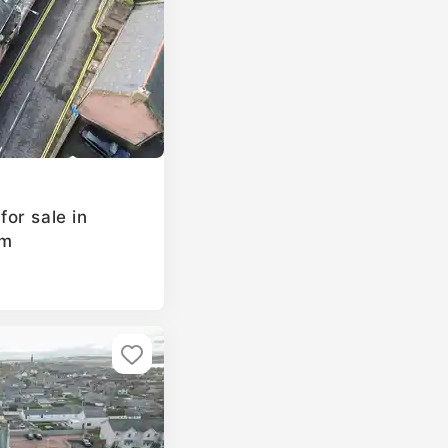
or sale in
om