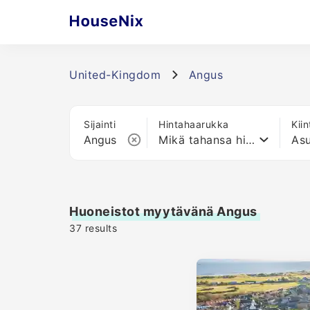
United-Kingdom
Angus
Sijainti
Hintahaarukka
Kii
Mikä tahansa hinta
As
Huoneistot myytävänä Angus
37
results