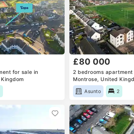
£80 000
ent for sale in
2 bedrooms apartment f
d Kingdom
Montrose, United King
1
Asunto
2