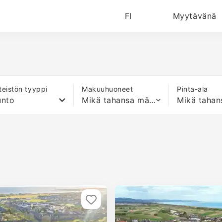
FI
Myytävänä
nteistön tyyppi
Makuuhuoneet
Pinta-ala
unto
Mikä tahansa määrä sänkyjä