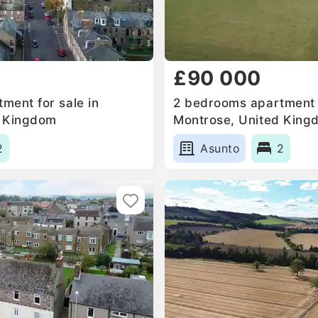
£90 000
ment for sale in
2 bedrooms apartment f
d Kingdom
Montrose, United King
2
Asunto
2