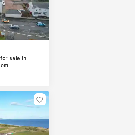
or sale in
dom