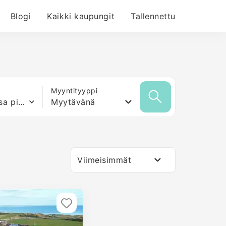
Blogi
Kaikki kaupungit
Tallennettu
Myyntityyppi
Mikä tahansa pinta-ala
Myytävänä
Viimeisimmät