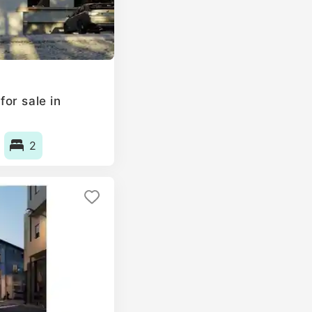
or sale in
2