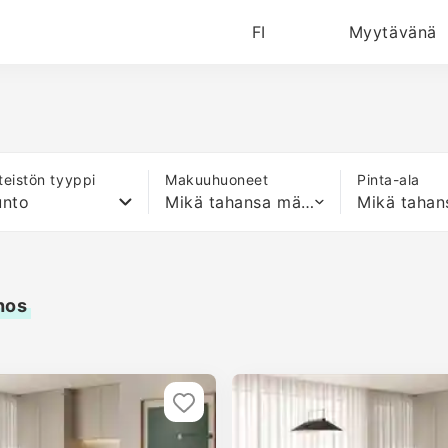
FI
Myytävänä
nteistön tyyppi
Makuuhuoneet
Pinta-ala
unto
Mikä tahansa määrä sänkyjä
hos