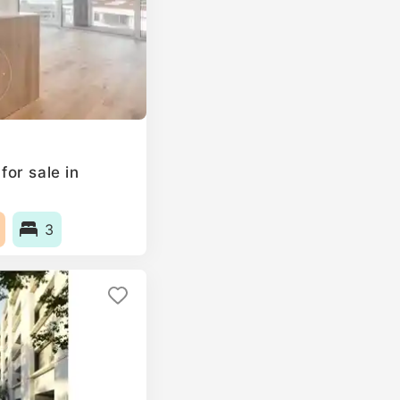
or sale in
3