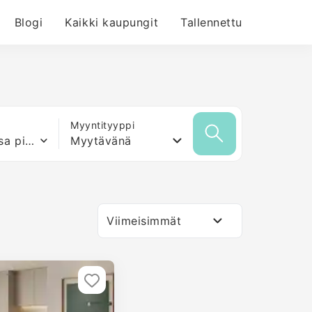
Blogi
Kaikki kaupungit
Tallennettu
Myyntityyppi
Mikä tahansa pinta-ala
Myytävänä
Viimeisimmät