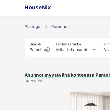
Portugal
Paranhos
Sijainti
Hintahaarukka
Kii
Mikä tahansa hinta
As
Asunnot myytävänä kohteessa Paran
36
results