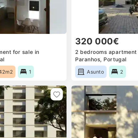
320 000€
ent for sale in
2 bedrooms apartment f
al
Paranhos, Portugal
42m2
1
Asunto
2