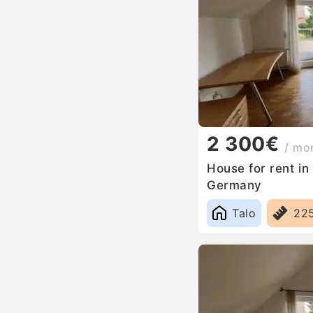
2 300€
/ mo
House for rent i
Germany
Talo
22