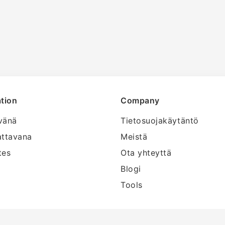
tion
Company
vänä
Tietosuojakäytäntö
attavana
Meistä
tes
Ota yhteyttä
Blogi
Tools