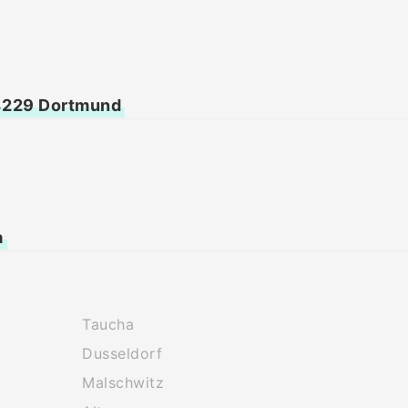
44229 Dortmund
a
Taucha
Dusseldorf
Malschwitz