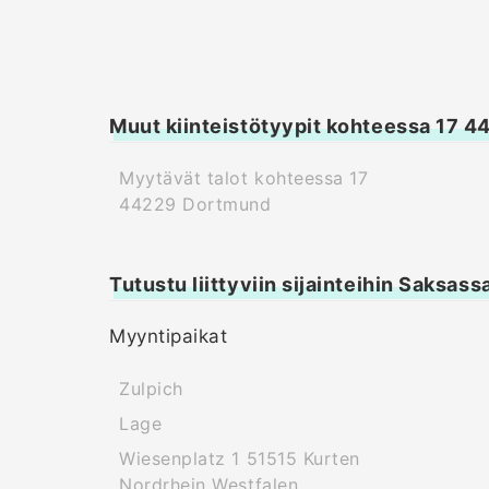
Muut kiinteistötyypit kohteessa 17 
Myytävät talot kohteessa 17
44229 Dortmund
Tutustu liittyviin sijainteihin Saksass
Myyntipaikat
Zulpich
Lage
Wiesenplatz 1 51515 Kurten
Nordrhein Westfalen