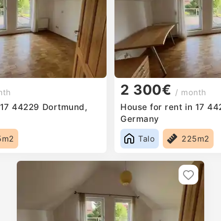
2 300€
nth
/ month
n 17 44229 Dortmund,
House for rent in 17 4
Germany
5m2
Talo
225m2