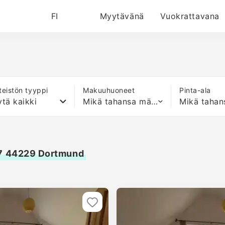
FI
Myytävänä
Vuokrattavana
nteistön tyyppi
Makuuhuoneet
Pinta-ala
tä kaikki
Mikä tahansa määrä sänkyjä
17 44229 Dortmund