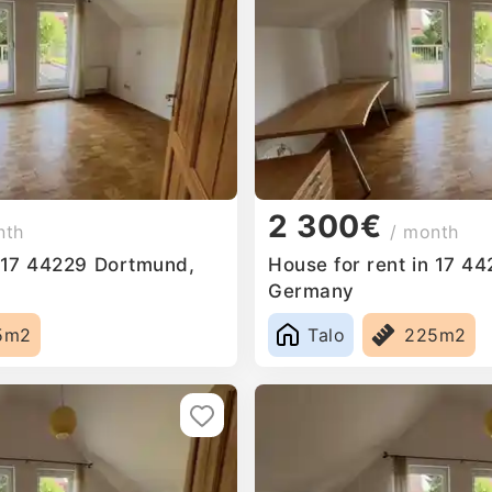
2 300€
nth
/ month
n 17 44229 Dortmund,
House for rent in 17 4
Germany
5m2
Talo
225m2