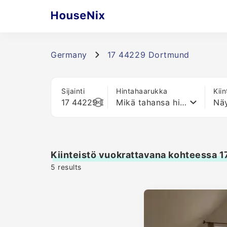
Germany
17 44229 Dortmund
Sijainti
Hintahaarukka
Kii
Mikä tahansa hinta
Näy
Kiinteistö vuokrattavana kohteessa 
5
results