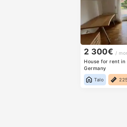
2 300€
/ mo
House for rent i
Germany
Talo
22