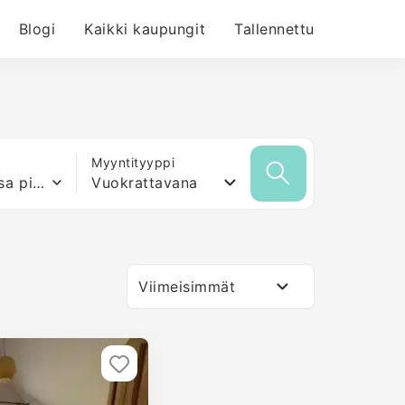
Blogi
Kaikki kaupungit
Tallennettu
Myyntityyppi
Mikä tahansa pinta-ala
Vuokrattavana
Viimeisimmät