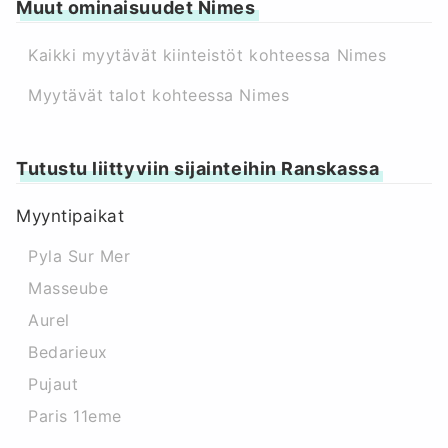
Muut ominaisuudet Nimes
Kaikki myytävät kiinteistöt kohteessa Nimes
Myytävät talot kohteessa Nimes
Tutustu liittyviin sijainteihin Ranskassa
Myyntipaikat
Pyla Sur Mer
Masseube
Aurel
Bedarieux
Pujaut
Paris 11eme