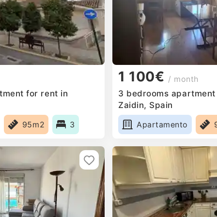
1 100€
/ month
ment for rent in
3 bedrooms apartment f
Zaidin, Spain
95m2
3
Apartamento