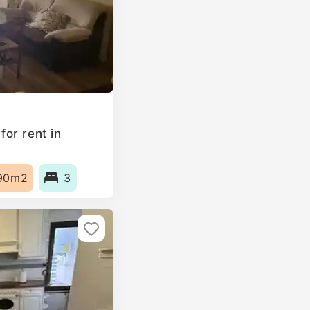
or rent in
90m2
3