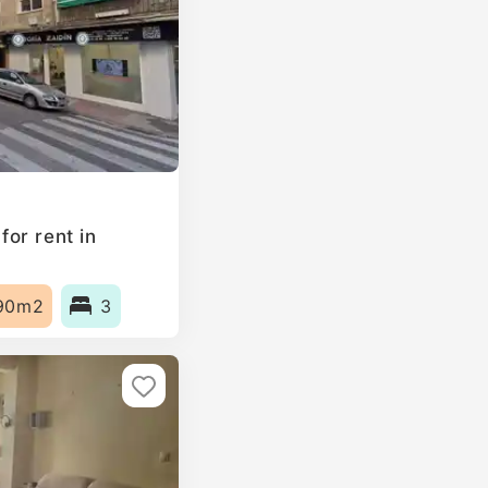
or rent in
90m2
3