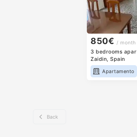
850€
/ month
3 bedrooms apart
Zaidin, Spain
Apartamento
Back