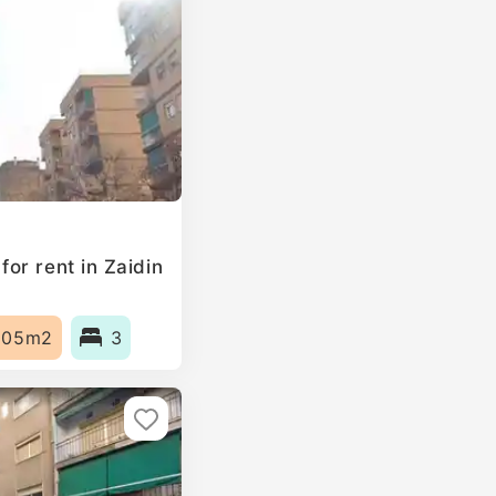
or rent in Zaidin
105m2
3