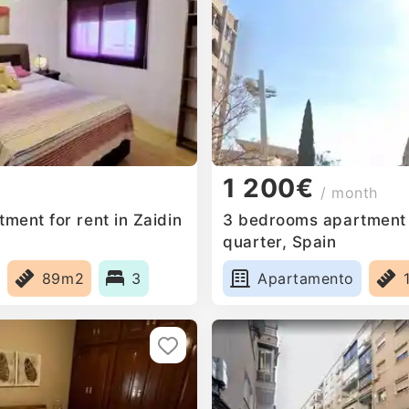
1 200€
/ month
ment for rent in Zaidin
3 bedrooms apartment f
quarter, Spain
89m2
3
Apartamento