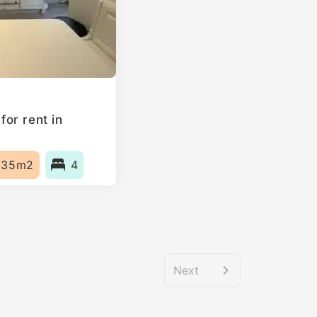
or rent in
135m2
4
Next