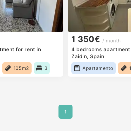
1 350€
/ month
ment for rent in
4 bedrooms apartment f
Zaidin, Spain
105m2
3
Apartamento
1