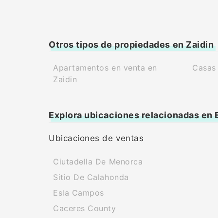
Otros tipos de propiedades en Zaidin
Apartamentos en venta en
Casas 
Zaidin
Explora ubicaciones relacionadas en
Ubicaciones de ventas
Ciutadella De Menorca
Sitio De Calahonda
Esla Campos
Caceres County