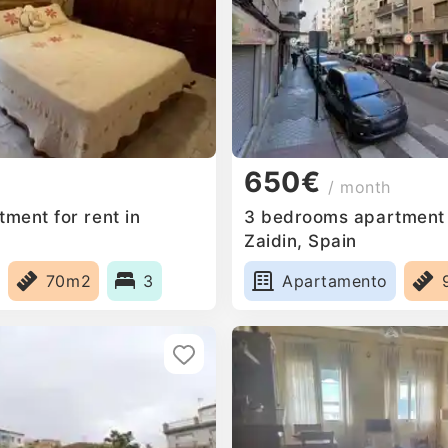
650€
/ month
ment for rent in
3 bedrooms apartment f
Zaidin, Spain
70m2
3
Apartamento