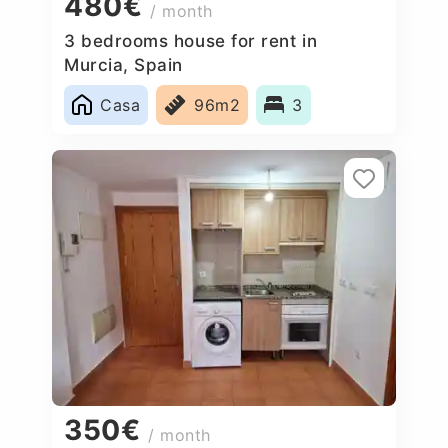
480€
/ month
3 bedrooms house for rent in
Murcia, Spain
Casa
96m2
3
350€
/ month