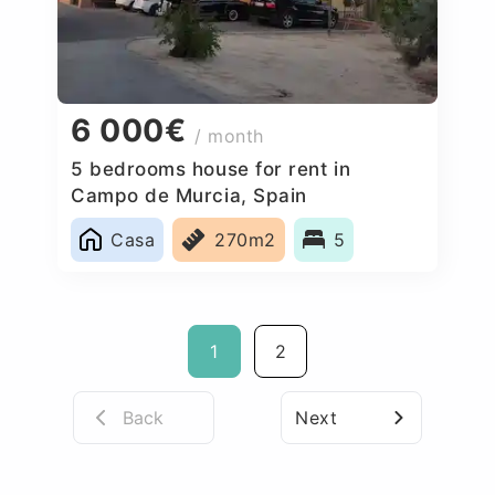
6 000€
/ month
5 bedrooms house for rent in
Campo de Murcia, Spain
Casa
270m2
5
1
2
Back
Next