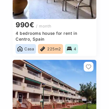
990€
/ month
4 bedrooms house for rent in
Centro, Spain
Casa
225m2
4