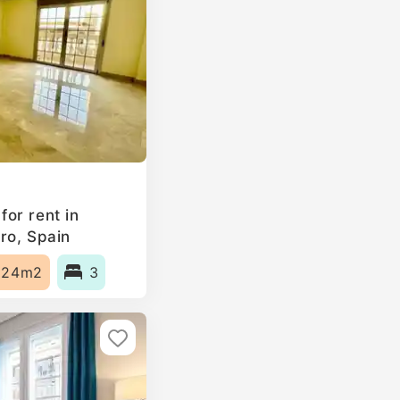
or rent in
ro, Spain
124m2
3