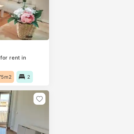
or rent in
75m2
2