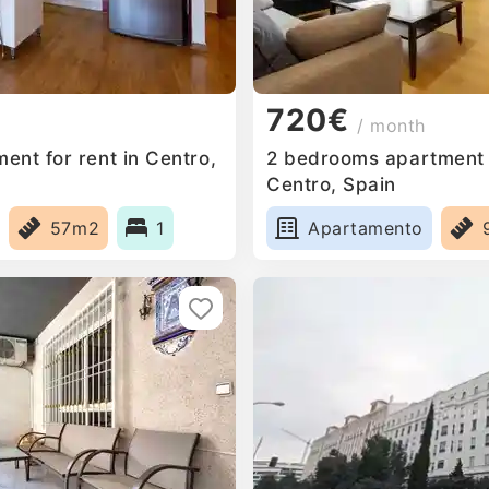
720€
/ month
ent for rent in Centro,
2 bedrooms apartment f
Centro, Spain
57m2
1
Apartamento