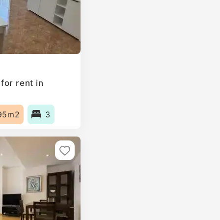
or rent in
95m2
3