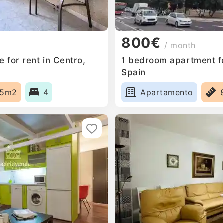
800€
/ month
 for rent in Centro,
1 bedroom apartment fo
Spain
25m2
4
Apartamento