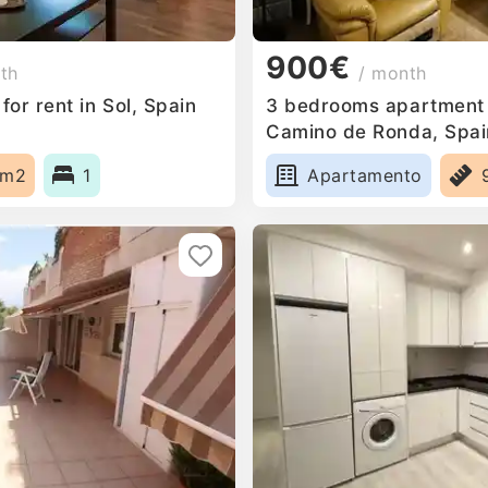
900€
th
/ month
or rent in Sol, Spain
3 bedrooms apartment f
Camino de Ronda, Spai
5m2
1
Apartamento