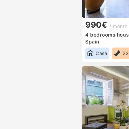
990€
/ month
4 bedrooms house
Spain
Casa
2