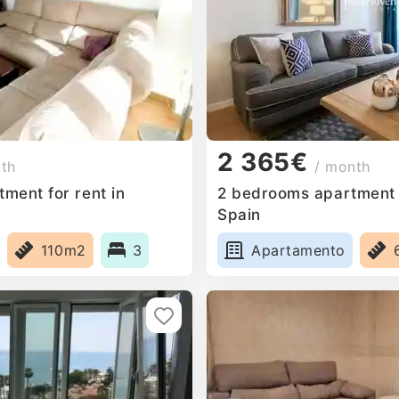
2 365€
nth
/ month
ment for rent in
2 bedrooms apartment f
Spain
110m2
3
Apartamento