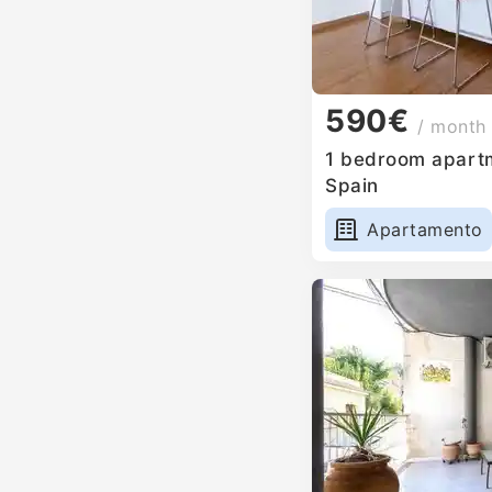
590€
/ month
1 bedroom apartm
Spain
Apartamento