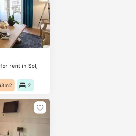
or rent in Sol,
63m2
2