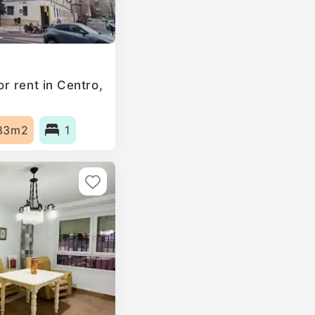
r rent in Centro,
83m2
1