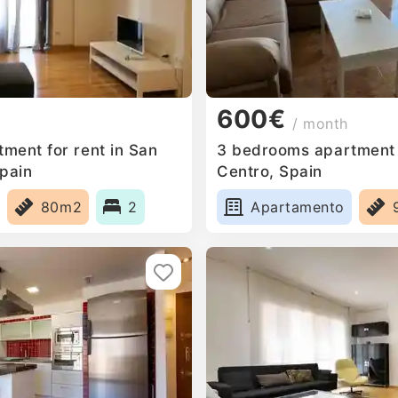
600€
/ month
ment for rent in San
3 bedrooms apartment f
Spain
Centro, Spain
80m2
2
Apartamento