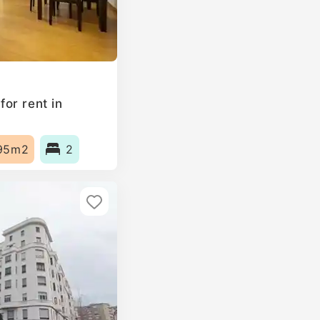
or rent in
95m2
2