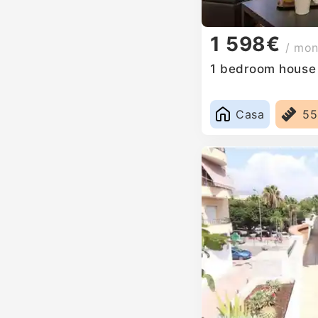
1 598€
/ mon
1 bedroom house f
Casa
5