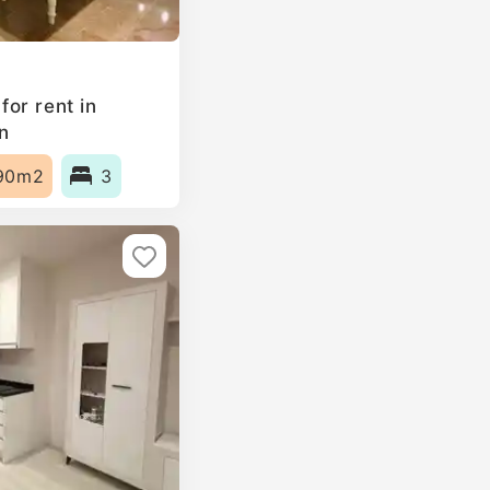
or rent in
n
90m2
3