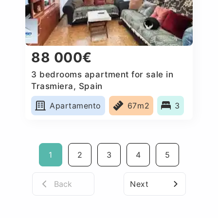
88 000€
3 bedrooms apartment for sale in
Trasmiera, Spain
Apartamento
67m2
3
1
2
3
4
5
Back
Next