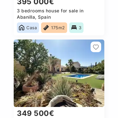
395 000€
3 bedrooms house for sale in
Abanilla, Spain
Casa
175m2
3
349 500€