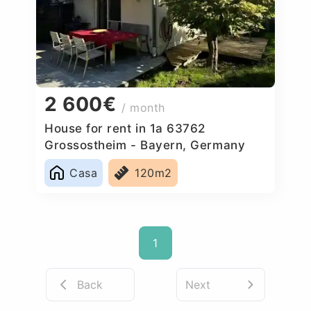
2 600€
/ month
House for rent in 1a 63762
Grossostheim - Bayern, Germany
Casa
120m2
1
Back
Next