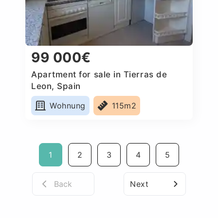
99 000€
Apartment for sale in Tierras de
Leon, Spain
Wohnung
115m2
1
2
3
4
5
Back
Next