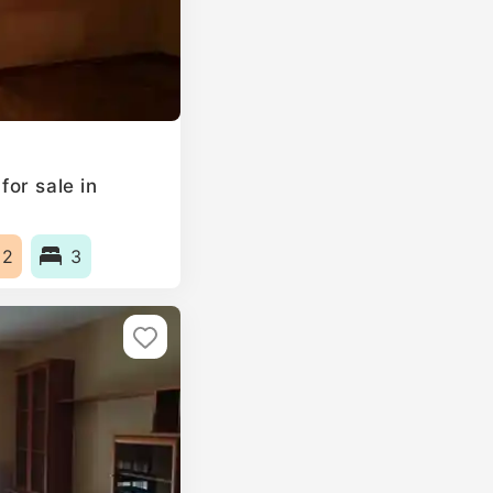
or sale in
m2
3