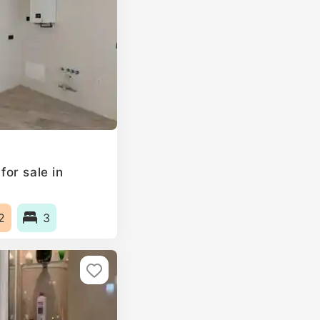
or sale in
2
3