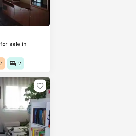
or sale in
2
2