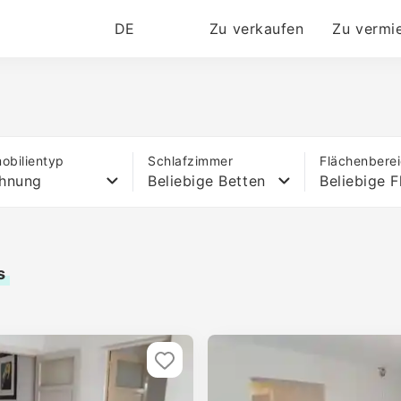
DE
Zu verkaufen
Zu vermi
obilientyp
Schlafzimmer
Flächenbere
hnung
Beliebige Betten
Beliebige F
s