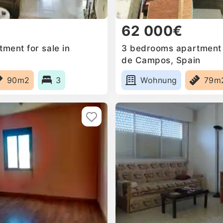
62 000€
ment for sale in
3 bedrooms apartment f
de Campos, Spain
90m2
3
Wohnung
79m