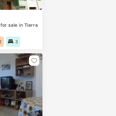
or sale in Tierra
2
3