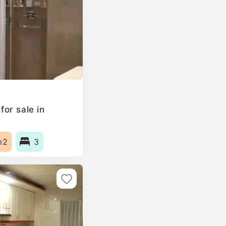
or sale in
m2
3