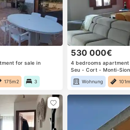
530 000€
ment for sale in
4 bedrooms apartment f
Seu - Cort - Monti-Sion
175m2
3
Wohnung
101