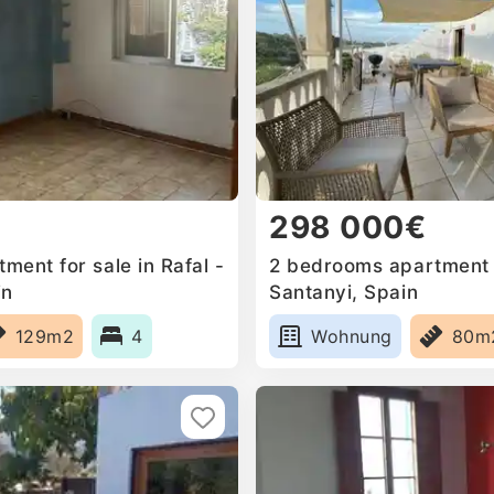
298 000€
ent for sale in Rafal -
2 bedrooms apartment f
in
Santanyi, Spain
129m2
4
Wohnung
80m