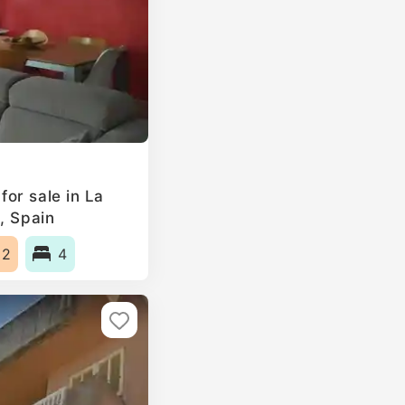
or sale in La
, Spain
m2
4