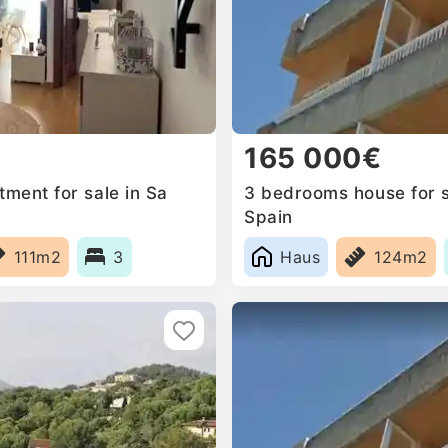
165 000€
ment for sale in Sa
3 bedrooms house for s
Spain
111m2
3
Haus
124m2