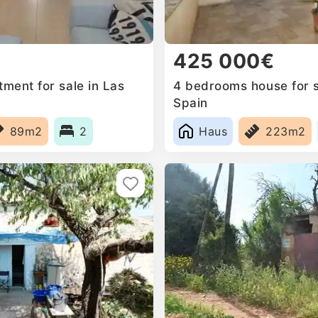
425 000€
ment for sale in Las
4 bedrooms house for s
Spain
89m2
2
Haus
223m2