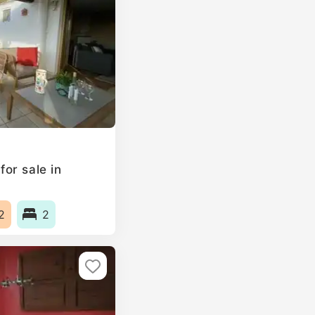
or sale in
2
2