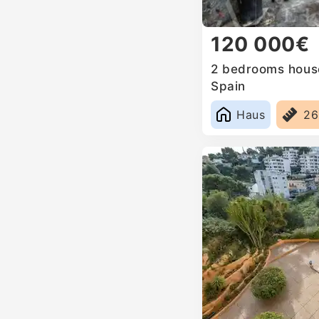
120 000€
2 bedrooms house 
Spain
Haus
2