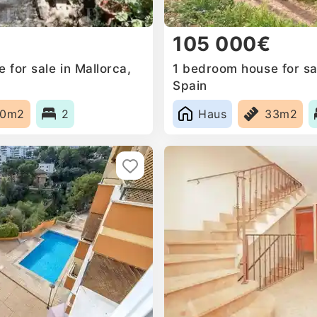
105 000€
for sale in Mallorca,
1 bedroom house for sal
Spain
60m2
2
Haus
33m2